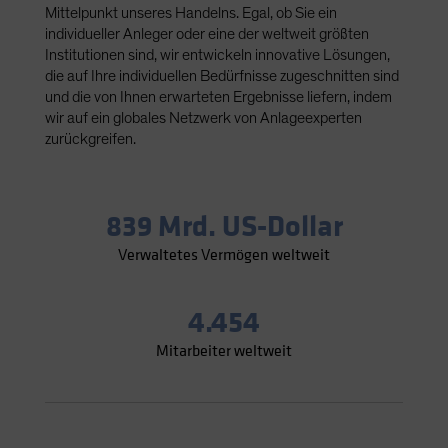
Mittelpunkt unseres Handelns. Egal, ob Sie ein
Spain
individueller Anleger oder eine der weltweit größten
Sweden
Institutionen sind, wir entwickeln innovative Lösungen,
die auf Ihre individuellen Bedürfnisse zugeschnitten sind
Switzerland
und die von Ihnen erwarteten Ergebnisse liefern, indem
Taiwan - 台灣
wir auf ein globales Netzwerk von Anlageexperten
zurückgreifen.
UK
United States (US Citizens)
US (Non-US Citizens/NRC)
839 Mrd. US-Dollar
Verwaltetes Vermögen weltweit
4.454
Mitarbeiter weltweit