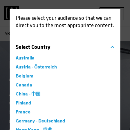
MENU
Please select your audience so that we can
direct you to the most appropriate content.
AB
Über uns | Warum wir
Select
Country
Australia
Investieren mit
Austria - Österreich
AllianceBernstein
Belgium
Canada
Als globaler Investmentmanager
China - 中国
sind wir voll und ganz darauf
Finland
fokussiert,
bessere Ergebnisse zu
France
erzielen
. Ganz gleich, ob Sie eine
Germany - Deutschland