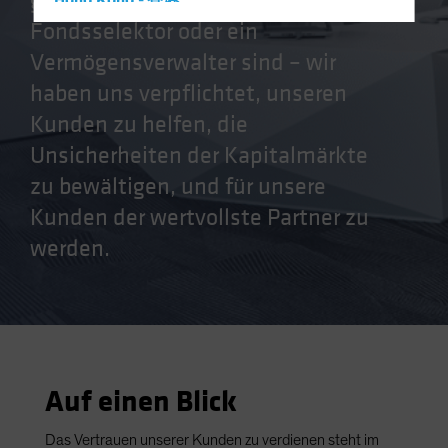
globale Institution, ein
Hong Kong - 香港
Fondsselektor oder ein
Hungary
Vermögensverwalter sind – wir
Iceland
haben uns verpflichtet, unseren
Italy - Italia
Kunden zu helfen, die
Japan - 日本
Unsicherheiten der Kapitalmärkte
Latin America
zu bewältigen, und für unsere
Luxembourg and Other EMEA
Kunden der wertvollste Partner zu
Netherlands
werden.
New Zealand
Norway
Other Asia-Pacific
Poland
Portugal
Auf einen Blick
Singapore
South Korea - 대한민국
Das Vertrauen unserer Kunden zu verdienen steht im