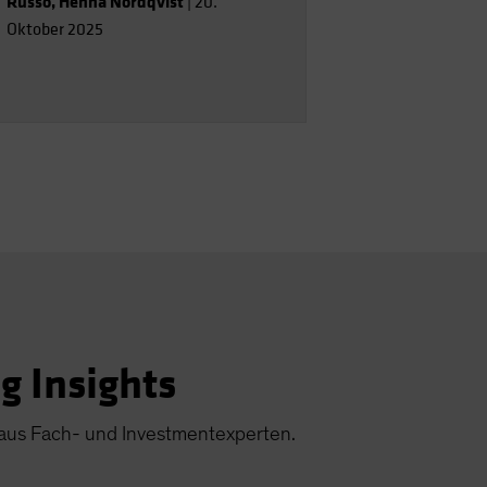
Russo
,
Henna Nordqvist
|
20.
Oktober 2025
g Insights
 aus Fach- und Investmentexperten.