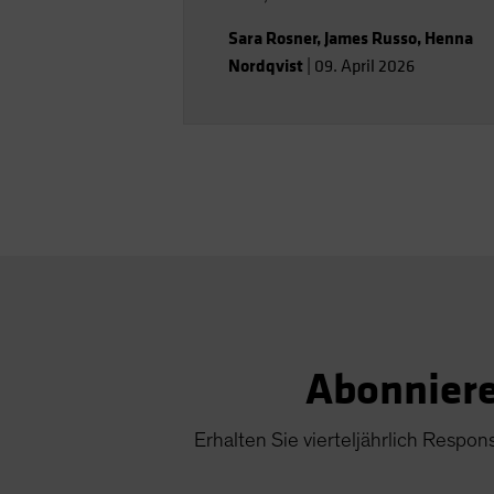
gewinnt oder verliert.
Sara Rosner
,
James Russo
,
Henna
Nordqvist
|
09. April 2026
Abonniere
Erhalten Sie vierteljährlich Respo