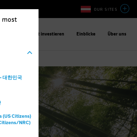
OUR SITES
e most
ntwortungsbewusst investieren
Einblicke
Über uns
a - 대한민국
灣
s (US Citizens)
Citizens/NRC)