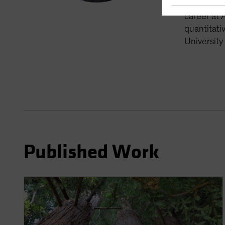
nearly thr
career at 
quantitati
University
Published Work