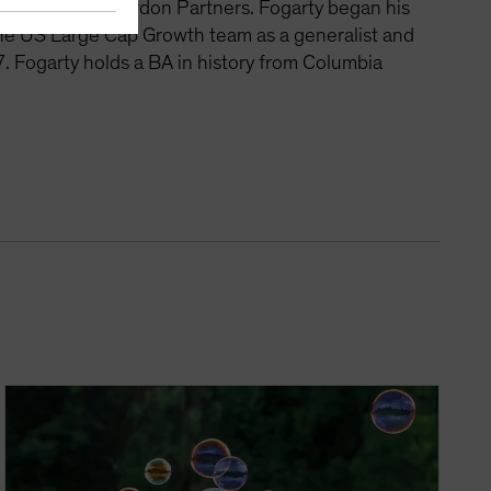
nagement and Vardon Partners. Fogarty began his
the US Large Cap Growth team as a generalist and
. Fogarty holds a BA in history from Columbia