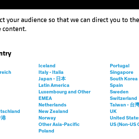
ct your audience so that we can direct you to th
 content.
Fonds
Kompetenzen
Anlagen im Fokus
Vera
ntry
Iceland
Portugal
rreich
Italy - Italia
Singapore
n H. Fogarty, CFA
Japan - 日本
South Kore
Latin America
Spain
Luxembourg and Other
Sweden
ief Investment Officer—US Growth E
EMEA
Switzerland
Netherlands
Taiwan - 台
tschland
bei AB
|
38
Jahre
New Zealand
Erfahrung
UK
 香港
Norway
United State
Other Asia-Pacific
US (Non-US 
garty is a Senior Vice President and Co-Chief Investment 
Poland
 a fundamental research analyst covering consumer-discret