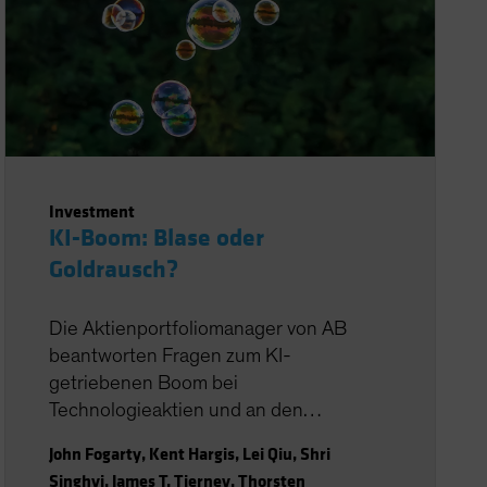
Investment
KI-Boom: Blase oder
Goldrausch?
Die Aktienportfoliomanager von AB
beantworten Fragen zum KI-
getriebenen Boom bei
Technologieaktien und an den
Aktienmärkten.
John Fogarty
,
Kent Hargis
,
Lei Qiu
,
Shri
Singhvi
,
James T. Tierney
,
Thorsten