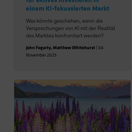
für aktives Investieren in
einem KI-fokussierten Markt
Was könnte geschehen, wenn die
Versprechungen von KI mit der Realität
des Marktes konfrontiert werden?
John Fogarty
,
Matthew Whitehurst
|
04.
November 2025