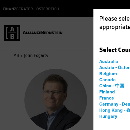
FINANZBERATER - ÖSTERREICH
Please sele
appropriate
Select
Cou
AB
John Fogarty
Australia
Austria - Öste
Joh
Belgium
Canada
China - 中国
Co-Ch
Finland
France
Germany - Deu
31
Jahre
Hong Kong -
Hungary
John H. Fo
in 2006 as