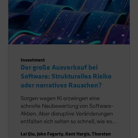
Investment
Der große Ausverkauf bei
Software: Strukturelles Risiko
oder narratives Rauschen?
Sorgen wegen KI erzwingen eine
schnelle Neubewertung von Software-
Aktien. Aber disruptive Veränderungen
entfalten sich selten so schnell, wie es
die Märkte erwarten.
Lei Qiu
,
John Fogarty
,
Kent Hargis
,
Thorsten