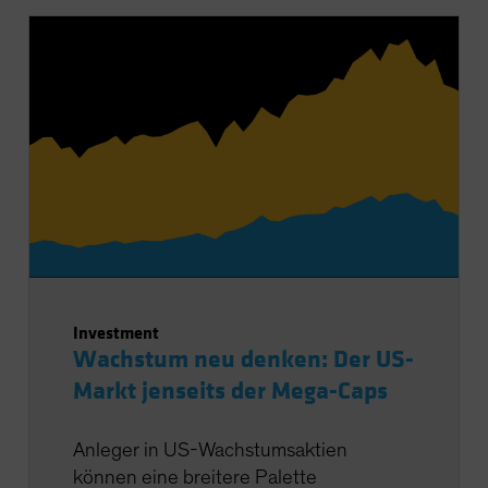
Investment
Wachstum neu denken: Der US-
Markt jenseits der Mega-Caps
Anleger in US-Wachstumsaktien
können eine breitere Palette