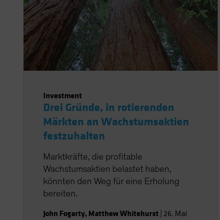
Investment
Drei Gründe, in rotierenden
Märkten an Wachstumsaktien
festzuhalten
Marktkräfte, die profitable
Wachstumsaktien belastet haben,
könnten den Weg für eine Erholung
bereiten.
John Fogarty
,
Matthew Whitehurst
|
26. Mai