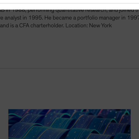
ee years as a hedge fund manager at Dialectic Capital Ma
AB in 1988, performing quantitative research, and joined 
ve analyst in 1995. He became a portfolio manager in 1997
 and is a CFA charterholder. Location: New York