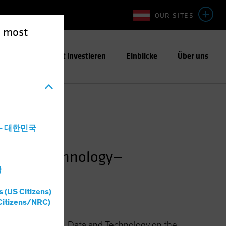
OUR SITES
e most
ntwortungsbewusst investieren
Einblicke
Über uns
a - 대한민국
ta and Technology—
灣
s (US Citizens)
Citizens/NRC)
ible Investments, Data and Technology on the