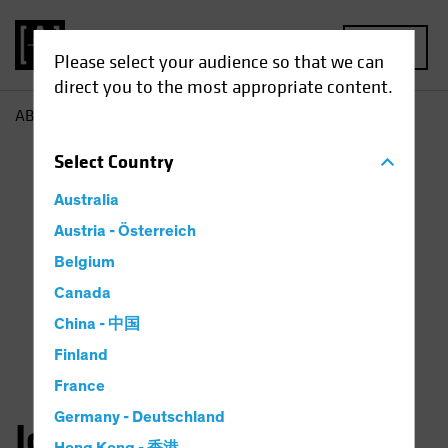
MENU
Please select your audience so that we can
direct you to the most appropriate content.
AB
John Taylor
Select
Country
Australia
Austria - Österreich
Belgium
Canada
China - 中国
Finland
France
Germany - Deutschland
John Taylor