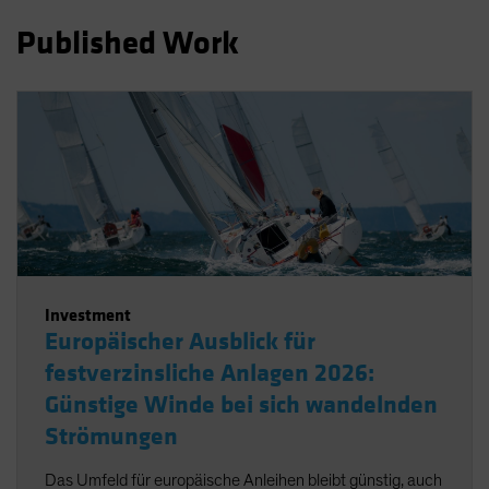
Spain
Published Work
Sweden
Switzerland
Taiwan - 台灣
UK
United States (US Citizens)
US (Non-US Citizens/NRC)
Investment
Europäischer Ausblick für
festverzinsliche Anlagen 2026:
Günstige Winde bei sich wandelnden
Strömungen
Das Umfeld für europäische Anleihen bleibt günstig, auch