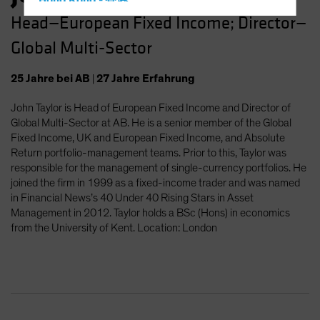
Hong Kong - 香港
Head—European Fixed Income; Director—
Hungary
Global Multi-Sector
Iceland
Italy - Italia
25
Jahre
bei AB
|
27
Jahre
Erfahrung
Japan - 日本
John Taylor is Head of European Fixed Income and Director of
Latin America
Global Multi-Sector at AB. He is a senior member of the Global
Luxembourg and Other EMEA
Fixed Income, UK and European Fixed Income, and Absolute
Return portfolio-management teams. Prior to this, Taylor was
Netherlands
responsible for the management of single-currency portfolios. He
New Zealand
joined the firm in 1999 as a fixed-income trader and was named
in Financial News’s 40 Under 40 Rising Stars in Asset
Norway
Management in 2012. Taylor holds a BSc (Hons) in economics
Other Asia-Pacific
from the University of Kent. Location: London
Poland
Portugal
Singapore
South Korea - 대한민국