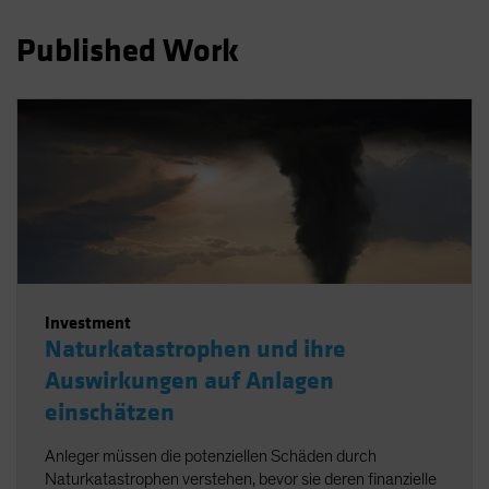
Spain
Published Work
Sweden
Switzerland
Taiwan - 台灣
UK
United States (US Citizens)
US (Non-US Citizens/NRC)
Investment
Naturkatastrophen und ihre
Auswirkungen auf Anlagen
einschätzen
Anleger müssen die potenziellen Schäden durch
Naturkatastrophen verstehen, bevor sie deren finanzielle