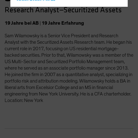
Hong Kong - 香港
Research Analyst—Securitized Assets
Hungary
Iceland
19
Jahre
bei AB
|
19
Jahre
Erfahrung
Italy - Italia
Sam Wilamowsky is a Senior Vice President and Research
Japan - 日本
Analyst with the Securitized Assets Research team. He began his
Latin America
current role in 2017, focusing on US residential mortgage-
backed securities. Prior to that, Wilamowsky was a member of the
Luxembourg and Other EMEA
US Multi-Sector and Securitized Portfolio Management team,
Netherlands
where he served as an associate portfolio manager since 2013.
He joined the firm in 2007 as a quantitative analyst, specializing in
New Zealand
portfolio risk and attribution modeling. Wilamowsky holds a BA in
Norway
liberal arts from Excelsior College and an MS in financial
engineering from New York University. He is a CFA charterholder.
Other Asia-Pacific
Location: New York
Poland
Portugal
Singapore
South Korea - 대한민국