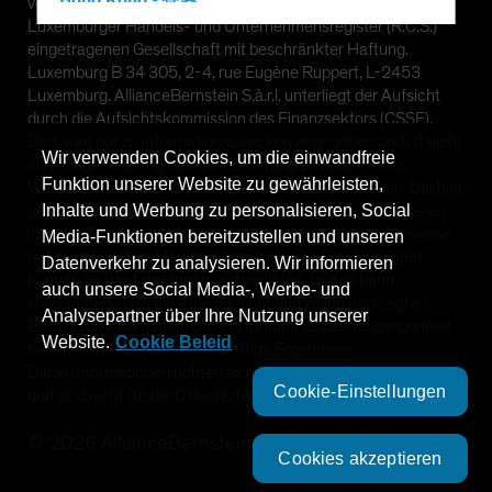
Hong Kong - 香港
von AllianceBernstein (Luxemburg) S.à.r.l. gegeben, einer im
Luxemburger Handels- und Unternehmensregister (R.C.S.)
Hungary
eingetragenen Gesellschaft mit beschränkter Haftung.
Iceland
Luxemburg B 34 305, 2-4, rue Eugène Ruppert, L-2453
Luxemburg. AllianceBernstein S.à.r.l. unterliegt der Aufsicht
Italy - Italia
durch die Aufsichtskommission des Finanzsektors (CSSF).
Japan - 日本
Dies wird nur zu Informationszwecken angegeben und ist nicht
Wir verwenden Cookies, um die einwandfreie
als Anlageberatung oder Aufforderung zum Kauf eines
Latin America
Funktion unserer Website zu gewährleisten,
Wertpapiers oder einer sonstigen Anlage zu verstehen. Die hier
Luxembourg and Other EMEA
Inhalte und Werbung zu personalisieren, Social
geäußerten Ansichten und Meinungen basieren auf unseren
internen Prognosen und geben keine zuverlässigen Hinweise
Media-Funktionen bereitzustellen und unseren
Netherlands
auf die zukünftige Marktperformance. Die Fondsanlagen
Datenverkehr zu analysieren. Wir informieren
New Zealand
können an Wert gewinnen und verlieren, und es kann
auch unsere Social Media-, Werbe- und
vorkommen, dass die Anleger nicht den vollen angelegten
Norway
Analysepartner über Ihre Nutzung unserer
Betrag zurückerhalten. Die Performances der Vergangenheit
Other Asia-Pacific
Website.
Cookie Beleid
bieten keine Gewähr für zukünftige Ergebnisse.
Diese Informationen richten sich lediglich an Privatpersonen
Poland
Cookie-Einstellungen
und sind nicht für die Öffentlichkeit bestimmt.
Portugal
©
2026
AllianceBernstein L.P.
Singapore
Cookies akzeptieren
South Korea - 대한민국