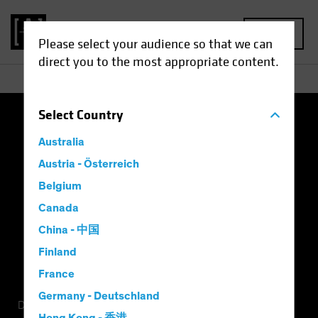
MENU
Please select your audience so that we can
direct you to the most appropriate content.
Select
Country
Nutzungsbedingungen
Datenschutz
Australia
Cookie-Einstellungen
Management Company
Austria - Österreich
Belgium
Important Disclosures
Modern Slavery Statement
Canada
China - 中国
Finland
France
Germany - Deutschland
Dies ist eine Marketing-Anzeige. Diese Informationen werden