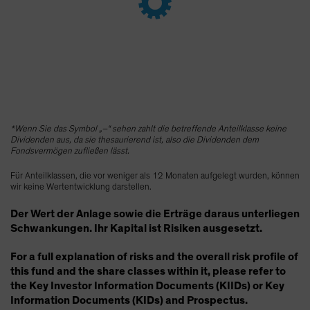
Spain
Sweden
Switzerland
Taiwan - 台灣
UK
United States (US Citizens)
*Wenn Sie das Symbol „–“ sehen zahlt die betreffende Anteilklasse keine
US (Non-US Citizens/NRC)
Dividenden aus, da sie thesaurierend ist, also die Dividenden dem
Fondsvermögen zufließen lässt.
Für Anteilklassen, die vor weniger als 12 Monaten aufgelegt wurden, können
wir keine Wertentwicklung darstellen.
Der Wert der Anlage sowie die Erträge daraus unterliegen
Schwankungen. Ihr Kapital ist Risiken ausgesetzt.
For a full explanation of risks and the overall risk profile of
this fund and the share classes within it, please refer to
the Key Investor Information Documents (KIIDs) or Key
Information Documents (KIDs) and Prospectus.