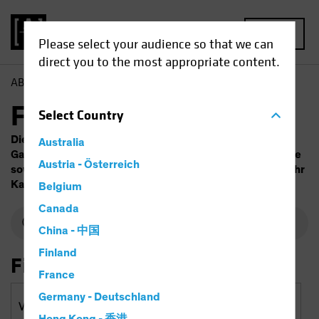
MENU
Please select your audience so that we can
direct you to the most appropriate content.
AB
Fonds
Fondsfinder
Select
Country
Die Wertentwicklung in der Vergangenheit ist keine
Australia
Garantie für zukünftige Ergebnisse. Der Wert der Anlage
Austria - Österreich
sowie die Erträge daraus unterliegen Schwankungen. Ihr
Kapital ist Risiken ausgesetzt.
Belgium
Canada
China - 中国
Finland
Filtern nach
France
Germany - Deutschland
Vermögensart und Regionen