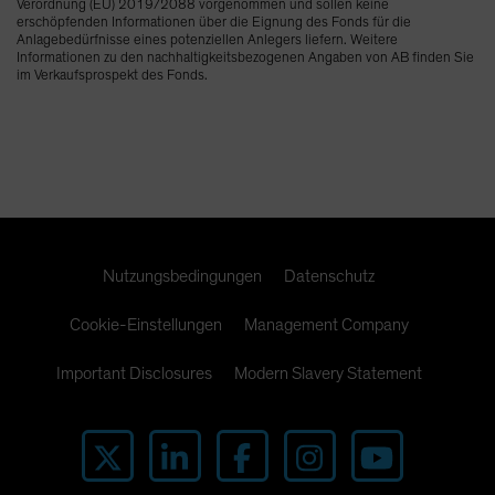
Verordnung (EU) 2019/2088 vorgenommen und sollen keine
erschöpfenden Informationen über die Eignung des Fonds für die
Anlagebedürfnisse eines potenziellen Anlegers liefern. Weitere
Informationen zu den nachhaltigkeitsbezogenen Angaben von AB finden Sie
im Verkaufsprospekt des Fonds.
Nutzungsbedingungen
Datenschutz
Cookie-Einstellungen
Management Company
Important Disclosures
Modern Slavery Statement