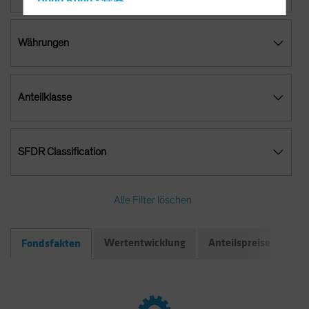
Hong Kong - 香港
Hungary
Währungen
Iceland
Italy - Italia
Japan - 日本
Anteilklasse
Latin America
Luxembourg and Other EMEA
Netherlands
SFDR Classification
New Zealand
Norway
Alle Filter löschen
Other Asia-Pacific
Poland
Wertentwicklung
Anteilspreise
Do
Fondsfakten
Portugal
Singapore
South Korea - 대한민국