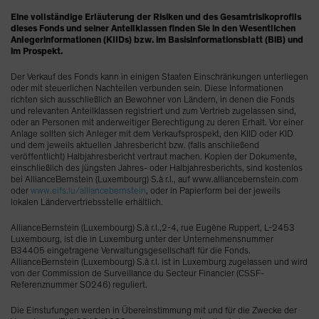
Eine vollständige Erläuterung der Risiken und des Gesamtrisikoprofils
dieses Fonds und seiner Anteilklassen finden Sie in den Wesentlichen
Anlegerinformationen (KIIDs) bzw. im Basisinformationsblatt (BiB) und
im Prospekt.
Der Verkauf des Fonds kann in einigen Staaten Einschränkungen unterliegen
oder mit steuerlichen Nachteilen verbunden sein. Diese Informationen
richten sich ausschließlich an Bewohner von Ländern, in denen die Fonds
und relevanten Anteilklassen registriert und zum Vertrieb zugelassen sind,
oder an Personen mit anderweitiger Berechtigung zu deren Erhalt. Vor einer
Anlage sollten sich Anleger mit dem Verkaufsprospekt, den KIID oder KID
und dem jeweils aktuellen Jahresbericht bzw. (falls anschließend
veröffentlicht) Halbjahresbericht vertraut machen. Kopien der Dokumente,
einschließlich des jüngsten Jahres- oder Halbjahresberichts, sind kostenlos
bei AllianceBernstein (Luxembourg) S.à r.l., auf www.alliancebernstein.com
oder
www.eifs.lu/alliancebernstein
, oder in Papierform bei der jeweils
lokalen Ländervertriebsstelle erhältlich.
AllianceBernstein (Luxembourg) S.à r.l.,2-4, rue Eugène Ruppert, L-2453
Luxembourg, ist die in Luxemburg unter der Unternehmensnummer
B34405 eingetragene Verwaltungsgesellschaft für die Fonds.
AllianceBernstein (Luxembourg) S.à r.l. ist in Luxemburg zugelassen und wird
von der Commission de Surveillance du Secteur Financier (CSSF-
Referenznummer S0246) reguliert.
Die Einstufungen werden in Übereinstimmung mit und für die Zwecke der