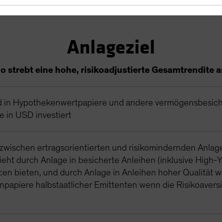
Anlageziel
io strebt eine hohe, risikoadjustierte Gesamtrendite a
 in Hypothekenwertpapiere und andere vermögensbesich
e in USD investiert
zwischen ertragsorientierten und risikomindernden Anlagen
eht durch Anlage in besicherte Anleihen (inklusive High-Y
en bieten, und durch Anlage in Anleihen hoher Qualität w
papiere halbstaatlicher Emittenten wenn die Risikoavers