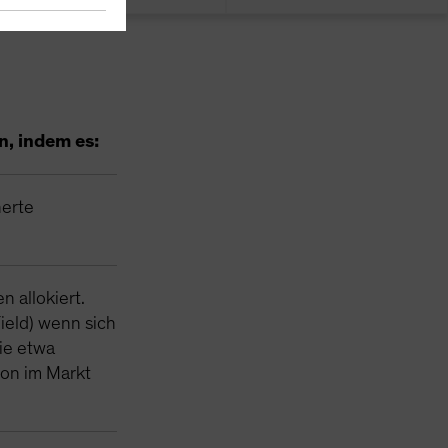
n, indem es:
erte
 allokiert.
ield) wenn sich
ie etwa
ion im Markt