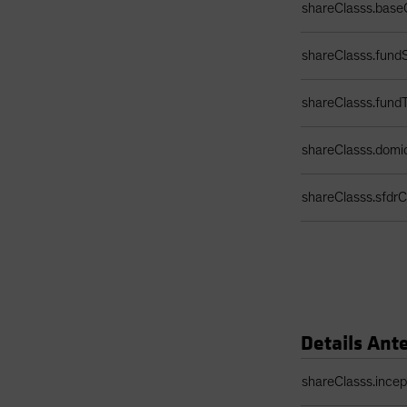
shareClasss.base
shareClasss.fundS
shareClasss.fund
shareClasss.domic
shareClasss.sfdrCl
Details Ante
Share Class Detail
shareClasss.ince