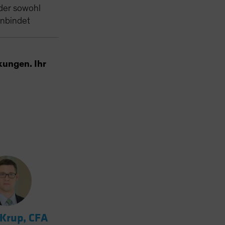
 der sowohl
inbindet
kungen. Ihr
 Krup, CFA