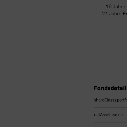
16
Jahre
21
Jahre
E
Fondsdetail
Portfolio Details 
shareClasss.portf
netAssets.value