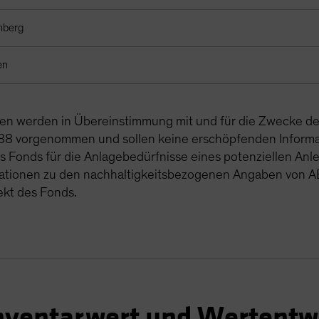
mberg
en
gen werden in Übereinstimmung mit und für die Zwecke d
8 vorgenommen und sollen keine erschöpfenden Informa
s Fonds für die Anlagebedürfnisse eines potenziellen Anleg
ationen zu den nachhaltigkeitsbezogenen Angaben von AB
ekt des Fonds.
nventarwert und Wertentw