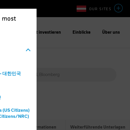
OUR SITES
e most
ntwortungsbewusst investieren
Einblicke
Über uns
a - 대한민국
灣
Percent
(%)
s (US Citizens)
0%
Citizens/NRC)
Risikoinformationen
Weiterführende Unterlagen