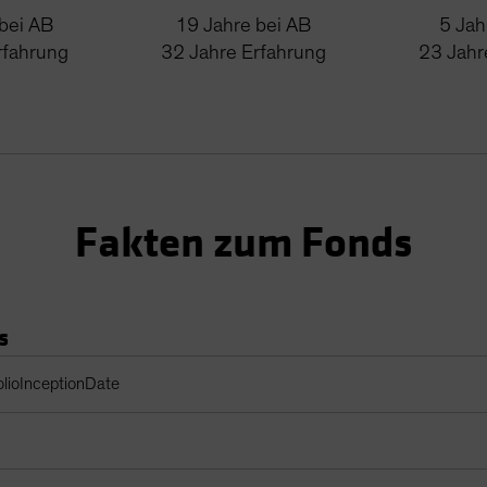
bei AB
19
Jahre
bei AB
5
Jah
rfahrung
32
Jahre
Erfahrung
23
Jahr
Fakten zum Fonds
s
Table
olioInceptionDate