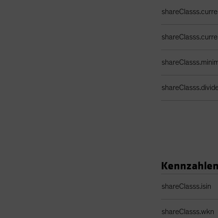
shareClasss.curr
shareClasss.curr
shareClasss.min
shareClasss.divi
Kennzahle
Identifiers Table
shareClasss.isin
shareClasss.wkn