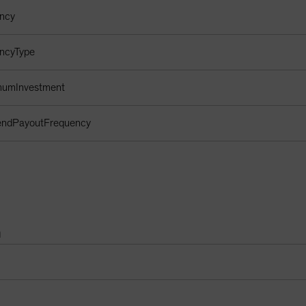
ency
encyType
imumInvestment
dendPayoutFrequency
n