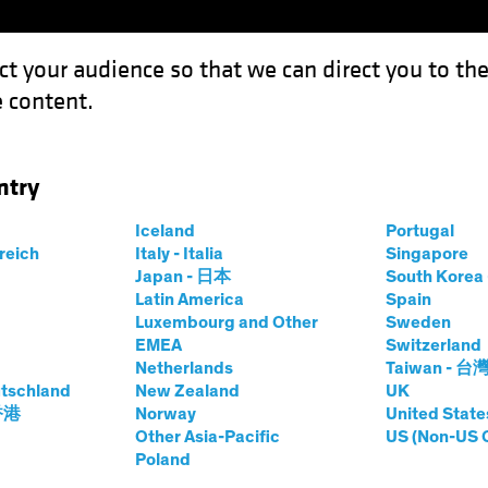
ct your audience so that we can direct you to th
 content.
Fonds
Kompetenzen
Anlagen im Fokus
Vera
ntry
Iceland
Portugal
me
rreich
Italy - Italia
Singapore
Japan - 日本
South Kore
Anteilklasse
Latin America
Spain
Luxembourg and Other
Sweden
EMEA
Switzerland
Netherlands
Taiwan - 台
tschland
New Zealand
UK
prices.change
prices.change
7.08.2026
)
 香港
Norway
United State
0,00
0,0
Other Asia-Pacific
US (Non-US 
Poland
toinventarwert und Wertentwicklung
Positionen