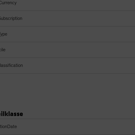
Currency
ubscription
Type
ile
assification
ilklasse
s Table
ptionDate