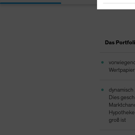
Das Portfol
vorwiegend
Wertpapier
dynamisch 
Dies geschi
Marktchanc
Hypotheken
groß ist