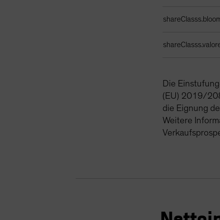
shareClasss.bloo
shareClasss.valor
Die Einstufun
(EU) 2019/208
die Eignung de
Weitere Inform
Verkaufsprosp
Nettoi