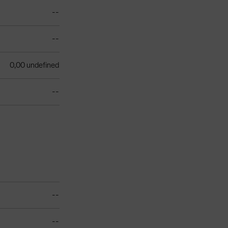
--
--
0,00 undefined
--
--
--