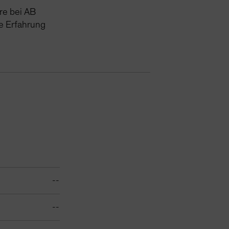
re
bei AB
e
Erfahrung
--
--