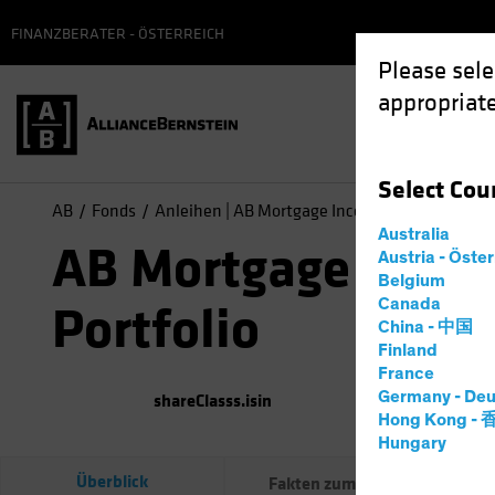
FINANZBERATER - ÖSTERREICH
Please sele
appropriate
Select
Cou
AB
Fonds
Anleihen | AB Mortgage Income Portfolio
Australia
AB Mortgage Inco
Austria - Öste
Belgium
Canada
Portfolio
China - 中国
Finland
France
Germany - Deu
shareClasss.isin
(
Per
0
Hong Kong -
Hungary
Überblick
Fakten zum Fonds
Net