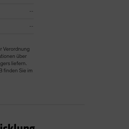
--
--
er Verordnung
tionen über
ers liefern.
 finden Sie im
icklung