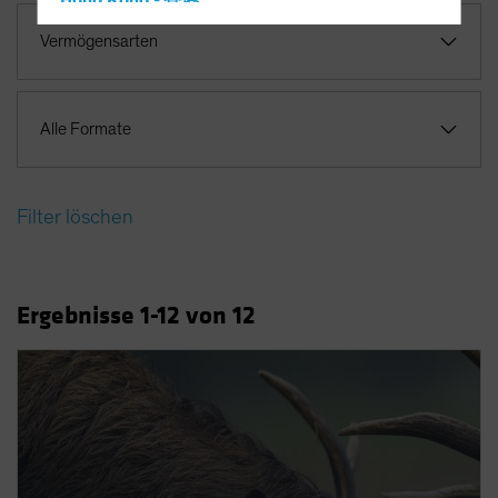
Hong Kong - 香港
Hungary
Vermögensarten
Iceland
Italy - Italia
Alle Formate
Japan - 日本
Latin America
Luxembourg and Other EMEA
Filter löschen
Netherlands
New Zealand
Ergebnisse
1
-12
von
12
Norway
Other Asia-Pacific
Poland
Portugal
Singapore
South Korea - 대한민국