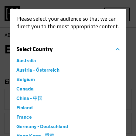
MENU
Please select your audience so that we can
direct you to the most appropriate content.
AB
Einblicke
Einblicke
Select
Country
Australia
Austria - Österreich
Belgium
Einblicke filtern
Canada
China - 中国
Kategorie
Finland
France
Thema
Währung
Germany - Deutschland