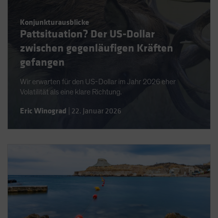
Spain
Konjunkturausblicke
Sweden
Pattsituation? Der US-Dollar
Switzerland
zwischen gegenläufigen Kräften
Taiwan - 台灣
gefangen
UK
Wir erwarten für den US-Dollar im Jahr 2026 eher
United States (US Citizens)
Volatilität als eine klare Richtung.
US (Non-US Citizens/NRC)
Eric Winograd
|
22. Januar 2026