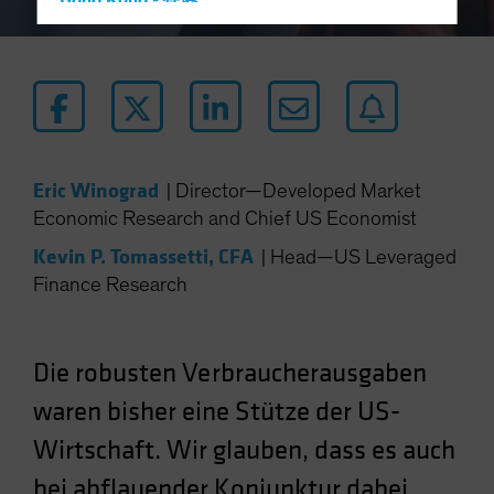
Hong Kong - 香港
Hungary
Iceland
Italy - Italia
Japan - 日本
Latin America
Eric Winograd
|
Director—Developed Market
Luxembourg and Other EMEA
Economic Research and Chief US Economist
Netherlands
Kevin P. Tomassetti, CFA
|
Head—US Leveraged
New Zealand
Finance Research
Norway
Other Asia-Pacific
Die robusten Verbraucherausgaben
Poland
waren bisher eine Stütze der US-
Portugal
Wirtschaft. Wir glauben, dass es auch
Singapore
South Korea - 대한민국
bei abflauender Konjunktur dabei