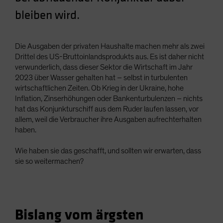
Spain
bleiben wird.
Sweden
Switzerland
Die Ausgaben der privaten Haushalte machen mehr als zwei
Taiwan - 台灣
Drittel des US-Bruttoinlandsprodukts aus. Es ist daher nicht
verwunderlich, dass dieser Sektor die Wirtschaft im Jahr
UK
2023 über Wasser gehalten hat – selbst in turbulenten
United States (US Citizens)
wirtschaftlichen Zeiten. Ob Krieg in der Ukraine, hohe
Inflation, Zinserhöhungen oder Bankenturbulenzen – nichts
US (Non-US Citizens/NRC)
hat das Konjunkturschiff aus dem Ruder laufen lassen, vor
allem, weil die Verbraucher ihre Ausgaben aufrechterhalten
haben.
Wie haben sie das geschafft, und sollten wir erwarten, dass
sie so weitermachen?
Bislang vom ärgsten