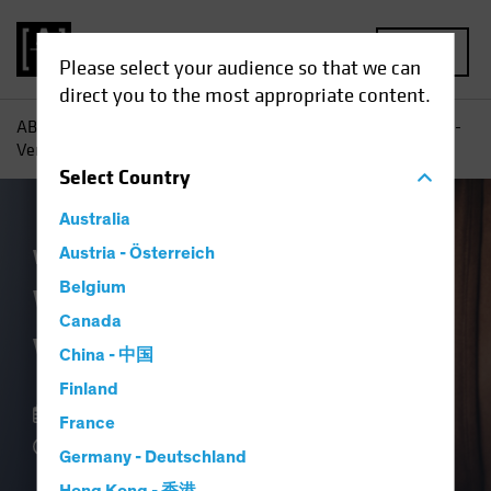
MENU
Please select your audience so that we can
direct you to the most appropriate content.
AB
Einblicke
Konjunkturausblicke
Was ist mit dem US-
Verbraucher los?
Select
Country
Australia
Wirtschaft
Austria - Österreich
Anleihen
Blog
Belgium
Was ist mit dem US-
Canada
Verbraucher los?
China - 中国
Finland
18. September 2023
France
4 min read
Germany - Deutschland