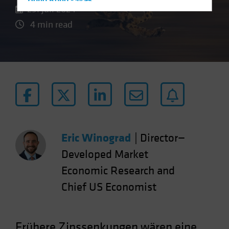
Hong Kong - 香港
29. Juli 2024
Hungary
4 min read
Iceland
Italy - Italia
Japan - 日本
Latin America
Luxembourg and Other EMEA
Netherlands
New Zealand
Eric Winograd
|
Director—
Norway
Developed Market
Other Asia-Pacific
Economic Research and
Poland
Chief US Economist
Portugal
Singapore
South Korea - 대한민국
Frühere Zinssenkungen wären eine