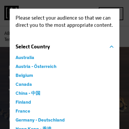
MENU
Please select your audience so that we can
direct you to the most appropriate content.
AB
Einblicke
Konjunkturausblicke
Warum die Fed das
Tempo in Richtung Zinssenkungen erhöht
Select
Country
Australia
Inflation
Austria - Österreich
Wirtschaft
Anleihen
Blog
Belgium
Warum die Fed das
Canada
Tempo in Richtung
China - 中国
Zinssenkungen
Finland
France
erhöht
Germany - Deutschland