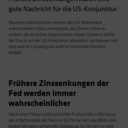
Spain
gute Nachricht für die US-Konjunktur.
Sweden
Bessere Inflationsdaten werden die US-Notenbank
Switzerland
wahrscheinlich dazu veranlassen, die Zinsen früher zu
Taiwan - 台灣
senken, als wir bisher angenommen haben. Dadurch dürfte
UK
der Druck auf die US-Konjunktur allmählich nachlassen und
eine weiche Landung das wahrscheinlichste Szenario
United States (US Citizens)
bleiben.
US (Non-US Citizens/NRC)
Frühere Zinssenkungen der
Fed werden immer
wahrscheinlicher
Nach einer Phase enttäuschender Fortschritte in Richtung
des Inflationsziels der Fed von 2,0 % hat sich das Bild in den
letzten Monaten aufgehellt (
Abbildung
). Es hat sich so weit