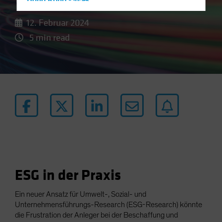
Hong Kong - 香港
Hungary
12. Februar 2024
Iceland
5 min read
Italy - Italia
Japan - 日本
Latin America
Luxembourg and Other EMEA
Netherlands
New Zealand
Norway
Other Asia-Pacific
Poland
ESG in der Praxis
Portugal
Ein neuer Ansatz für Umwelt-, Sozial- und
Singapore
Unternehmensführungs-Research (ESG-Research) könnte
die Frustration der Anleger bei der Beschaffung und
South Korea - 대한민국