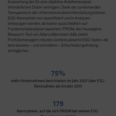
Auswertung der für eine objektive Anleihenanalyse
Spain
erforderlichen Daten verringern. Dank der zunehmenden
Sweden
Transparenz in der Unternehmensberichterstattung können
ESG-Kennzahlen nun quantifiziert und in Analysen
Switzerland
einbezogen werden, die bisher ausschließlich auf
Taiwan - 台灣
Fundamentalanalysen basierten. PRISM, das hauseigene
Research-Tool von AllianceBernstein (AB), bietet
UK
Portfoliomanagern robuste, kontextualisierte ESG-Daten, die
United States (US Citizens)
eine bessere – und schnellere – Entscheidungsfindung
ermöglichen.
US (Non-US Citizens/NRC)
75%
mehr Unternehmen berichteten im Jahr 2021 über ESG-
Kennzahlen als im Jahr 2015
179
Kennzahlen, auf die sich PRISM bei seinen ESG-