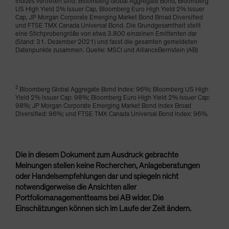
Indizes vertreten sind: Bloomberg Global Aggregate Bond, Bloomberg
US High Yield 2% Issuer Cap, Bloomberg Euro High Yield 2% Issuer
Cap, JP Morgan Corporate Emerging Market Bond Broad Diversified
und FTSE TMX Canada Universal Bond. Die Grundgesamtheit stellt
eine Stichprobengröße von etwa 3.800 einzelnen Emittenten dar
(Stand: 31. Dezember 2021) und fasst die gesamten gemeldeten
Datenpunkte zusammen. Quelle: MSCI und AllianceBernstein (AB)
2
Bloomberg Global Aggregate Bond Index: 96%; Bloomberg US High
Yield 2% Issuer Cap: 98%; Bloomberg Euro High Yield 2% Issuer Cap:
98%; JP Morgan Corporate Emerging Market Bond Index Broad
Diversified: 96%; und FTSE TMX Canada Universal Bond Index: 96%.
Die in diesem Dokument zum Ausdruck gebrachte
Meinungen stellen keine Recherchen, Anlageberatungen
oder Handelsempfehlungen dar und spiegeln nicht
notwendigerweise die Ansichten aller
Portfoliomanagementteams bei AB wider. Die
Einschätzungen können sich im Laufe der Zeit ändern.