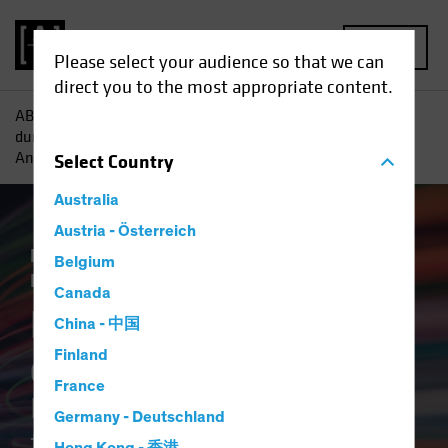
MENU
Please select your audience so that we can
direct you to the most appropriate content.
AB
Einblicke
ESG in der Praxis
Die ESG-Mauer
durchbrechen Bessere und schnellere Daten für
Anleiheninvestoren
Select
Country
Australia
Austria - Österreich
Nachhaltigkeit ESG
Technologie und
Belgium
Innovation
Anleihen
Artikel
Canada
Die ESG-Mauer
China - 中国
durchbrechen
Finland
France
Bessere und schnellere Daten
Germany - Deutschland
für Anleiheninvestoren