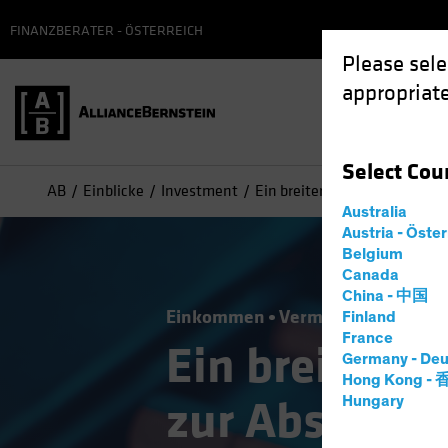
FINANZBERATER - ÖSTERREICH
Please sele
appropriate
Select
Cou
AB
Einblicke
Investment
Ein breiteres Instrumentari
Australia
Austria - Öste
Belgium
Canada
China - 中国
Einkommen
Vermögensaufteilun
Finland
France
Ein breitere
Germany - Deu
Hong Kong -
zur Absicheru
Hungary