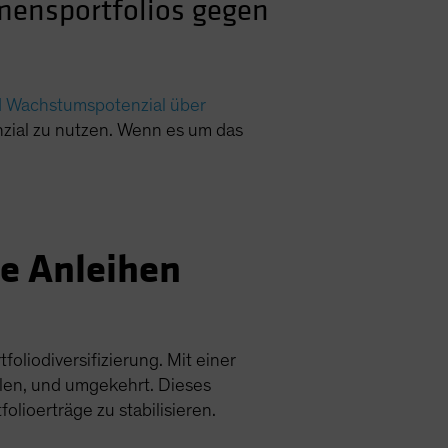
mensportfolios gegen
 Wachstumspotenzial über
nzial zu nutzen. Wenn es um das
ge Anleihen
liodiversifizierung. Mit einer
elen, und umgekehrt. Dieses
olioerträge zu stabilisieren.