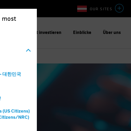
OUR SITES
e most
ntwortungsbewusst investieren
Einblicke
Über uns
a - 대한민국
灣
s (US Citizens)
Citizens/NRC)