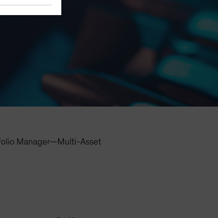
folio Manager—Multi-Asset