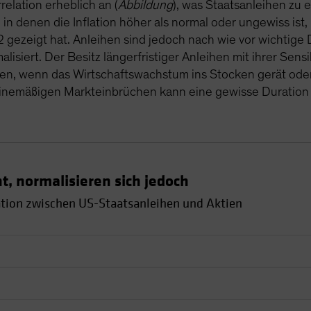
relation erheblich an (
Abbildung
), was Staatsanleihen zu 
, in denen die Inflation höher als normal oder ungewiss is
2 gezeigt hat. Anleihen sind jedoch nach wie vor wichtige D
rmalisiert. Der Besitz längerfristiger Anleihen mit ihrer Se
fen, wenn das Wirtschaftswachstum ins Stocken gerät ode
utinemäßigen Markteinbrüchen kann eine gewisse Duration 
t, normalisieren sich jedoch
ation zwischen US-Staatsanleihen und Aktien