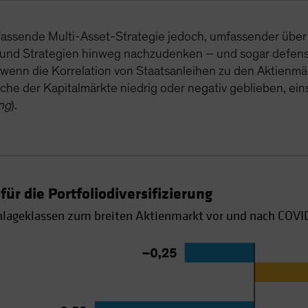
fassende Multi-Asset-Strategie jedoch, umfassender über
n und Strategien hinweg nachzudenken – und sogar defen
enn die Korrelation von Staatsanleihen zu den Aktienmärkt
iche der Kapitalmärkte niedrig oder negativ geblieben, ei
ng
).
für die Portfoliodiversifizierung
nlageklassen zum breiten Aktienmarkt vor und nach COVI