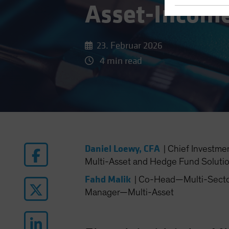
Asset-Incom
23. Februar 2026
4 min read
Daniel Loewy, CFA
|
Chief Investme
Multi-Asset and Hedge Fund Soluti
Fahd Malik
|
Co-Head—Multi-Sector 
Manager—Multi-Asset