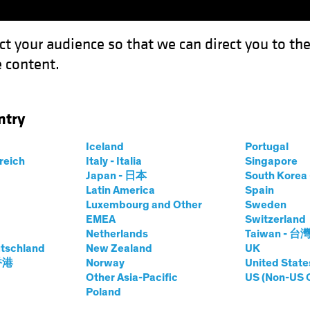
ct your audience so that we can direct you to th
 content.
Fonds
Kompetenzen
Anlagen im Fokus
Vera
ntry
um zur Absicherung bei Multi-Asset-Income
Iceland
Portugal
rreich
Italy - Italia
Singapore
Japan - 日本
South Kore
Latin America
Spain
Luxembourg and Other
Sweden
g
Volatilität
Multi-Asset
Blog
EMEA
Switzerland
Netherlands
Taiwan - 台
s Instrumentarium
tschland
New Zealand
UK
 香港
Norway
United State
ng bei Multi-
Other Asia-Pacific
US (Non-US 
Poland