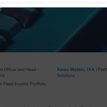
e
Karen Watkin, CFA
nt Officer and Head—
|
Port
ons
Solutions
Fixed Income; Portfolio