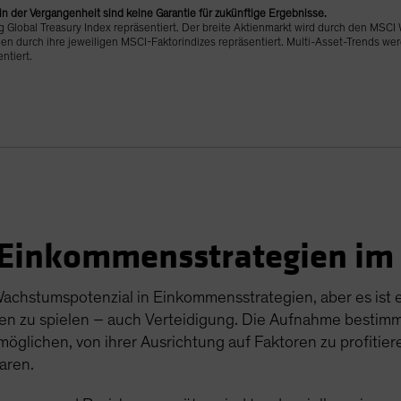
n der Vergangenheit sind keine Garantie für zukünftige Ergebnisse.
lobal Treasury Index repräsentiert. Der breite Aktienmarkt wird durch den MSCI W
den durch ihre jeweiligen MSCI-Faktorindizes repräsentiert. Multi-Asset-Trends w
ntiert.
 Einkommensstrategien im 
Wachstumspotenzial in Einkommensstrategien, aber es ist e
len zu spielen – auch Verteidigung. Die Aufnahme bestimmt
öglichen, von ihrer Ausrichtung auf Faktoren zu profitiere
aren.