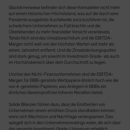
Glücklicherweise befinden sich diese Kennzahlen nicht mehr
auf einem historischen Höchststand, was auf die durch eine
Pandemie ausgelöste Ausfallwelle zurückzuführen ist, die
schwächere Unternehmen zu Fall brachte und die
Überlebenden zu mehr finanzieller Vorsicht veranlasste.
Tatsächlich sind das Umsatzwachstum und die EBITDA-
Margen nicht weit von den höchsten Werten seit mehr als
einem Jahrzehnt entfernt. Und die Zinsabdeckungsquoten
sind stark genug, um sowohl im Investment-Grade- als auch
im Hochzinsbereich über dem Durchschnitt zu liegen.
Und bei den Nicht-Finanzunternehmen sind die EBITDA-
Margen für BBB-geratete Wertpapiere ähnlich hoch wie die
von A-gerateten Papieren, was Anlegern in BBBs ein
ähnliches Gewinnprofil bei höheren Renditen bietet.
Solide Bilanzen führen dazu, dass die Emittenten von
Unternehmen einem erhöhten Druck standhalten können,
wenn sich Wachstum und Nachfrage verlangsamen. Das
spiegelt sich in den Unternehmensratings wider, die sich über
das gesamte Investment-Grade-Universum erheblich