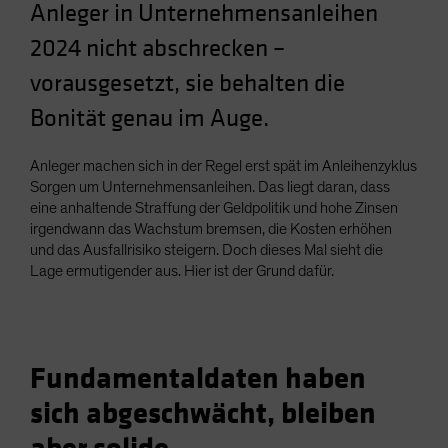
Anleger in Unternehmensanleihen
Spain
2024 nicht abschrecken –
Sweden
vorausgesetzt, sie behalten die
Switzerland
Taiwan - 台灣
Bonität genau im Auge.
UK
Anleger machen sich in der Regel erst spät im Anleihenzyklus
United States (US Citizens)
Sorgen um Unternehmensanleihen. Das liegt daran, dass
US (Non-US Citizens/NRC)
eine anhaltende Straffung der Geldpolitik und hohe Zinsen
irgendwann das Wachstum bremsen, die Kosten erhöhen
und das Ausfallrisiko steigern. Doch dieses Mal sieht die
Lage ermutigender aus. Hier ist der Grund dafür.
Fundamentaldaten haben
sich abgeschwächt, bleiben