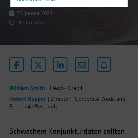
Hong Kong - 香港
Hungary
23. Januar 2024
Iceland
4 min read
Italy - Italia
Japan - 日本
Latin America
Luxembourg and Other EMEA
Netherlands
New Zealand
Norway
William Smith
|
Head—Credit
Other Asia-Pacific
Robert Hopper
|
Director—Corporate Credit and
Poland
Economic Research
Portugal
Singapore
Schwächere Konjunkturdaten sollten
South Korea - 대한민국