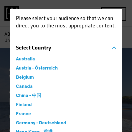
MENU
Please select your audience so that we can
direct you to the most appropriate content.
AB
Einblicke
Investment
Ausblick
Unternehmensanleihen 2024: Renditen am Höhepunkt?
Select
Country
Australia
Ausblick
Austria - Österreich
Einkommen
Investieren im
Spätzyklus
Anleihen
Blog
Belgium
Ausblick
Canada
China - 中国
Unternehmensanleih
Finland
en 2024: Renditen
France
Germany - Deutschland
am Höhepunkt?