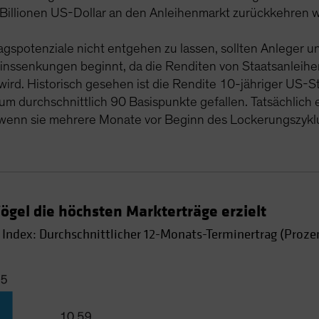
 Billionen US-Dollar an den Anleihenmarkt zurückkehren 
agspotenziale nicht entgehen zu lassen, sollten Anleger 
nssenkungen beginnt, da die Renditen von Staatsanleihen
 wird. Historisch gesehen ist die Rendite 10-jähriger US-
m durchschnittlich 90 Basispunkte gefallen. Tatsächlich e
 wenn sie mehrere Monate vor Beginn des Lockerungszyklu
ögel die höchsten Markterträge erzielt
ndex: Durchschnittlicher 12-Monats-Terminertrag (Proze