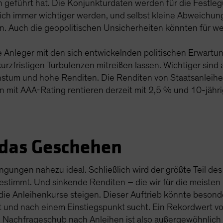
geführt hat. Die Konjunkturdaten werden für die Festleg
ich immer wichtiger werden, und selbst kleine Abweichu
 Auch die geopolitischen Unsicherheiten könnten für w
die Anleger mit den sich entwickelnden politischen Erwar
urzfristigen Turbulenzen mitreißen lassen. Wichtiger sind
tum und hohe Renditen. Die Renditen von Staatsanleihen s
 mit AAA-Rating rentieren derzeit mit 2,5 % und 10-jähr
 das Geschehen
gungen nahezu ideal. Schließlich wird der größte Teil des
 bestimmt. Und sinkende Renditen – die wir für die meisten 
die Anleihenkurse steigen. Dieser Auftrieb könnte besond
ibt und nach einem Einstiegspunkt sucht. Ein Rekordwert von
 Nachfrageschub nach Anleihen ist also außergewöhnlich 