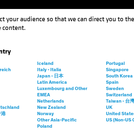
ct your audience so that we can direct you to th
 content.
Fonds
Kompetenzen
Anlagen im Fokus
Vera
ntry
: Mit dem Strom segeln
Iceland
Portugal
rreich
Italy - Italia
Singapore
Japan - 日本
South Kore
Latin America
Spain
Luxembourg and Other
Sweden
EMEA
Switzerland
Netherlands
Taiwan - 台
e Auflagen
Volatilität
Wirtschaft
Anleihen
Blog
tschland
New Zealand
UK
bjahresausblick:
 香港
Norway
United State
Other Asia-Pacific
US (Non-US 
Poland