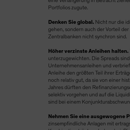
eine Verlängerung in Betracht zieh
Portfolios zugute.
Denken Sie global.
Nicht nur die i
gehen, sondern auch der Vorteil der
Zentralbanken nicht synchron sind.
Höher verzinste Anleihen halten.
unterzugewichten. Die Spreads sind
Unternehmensanleihen und verbrieften
Anleihe den größten Teil ihrer Ertr
noch relativ gut, da sie von einer hi
Jahres dürften den Refinanzierungs
selektiv vorgehen und auf die Liqui
sind bei einem Konjunkturabschwung
Nehmen Sie eine ausgewogene Po
zinsempfindliche Anlagen mit ertrag