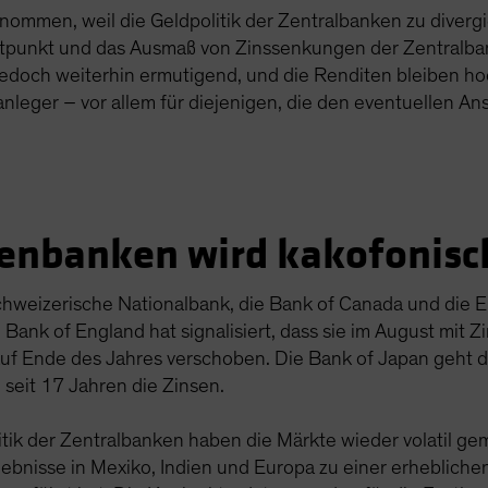
ugenommen, weil die Geldpolitik der Zentralbanken zu diver
itpunkt und das Ausmaß von Zinssenkungen der Zentralba
edoch weiterhin ermutigend, und die Renditen bleiben hoch
leger – vor allem für diejenigen, die den eventuellen Ans
tenbanken wird kakofonisc
chweizerische Nationalbank, die Bank of Canada und die 
 Bank of England hat signalisiert, dass sie im August mit
auf Ende des Jahres verschoben. Die Bank of Japan geht 
seit 17 Jahren die Zinsen.
itik der Zentralbanken haben die Märkte wieder volatil ge
gebnisse in Mexiko, Indien und Europa zu einer erheblic