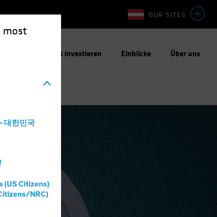
OUR SITES
e most
ntwortungsbewusst investieren
Einblicke
Über uns
a - 대한민국
灣
s (US Citizens)
Citizens/NRC)