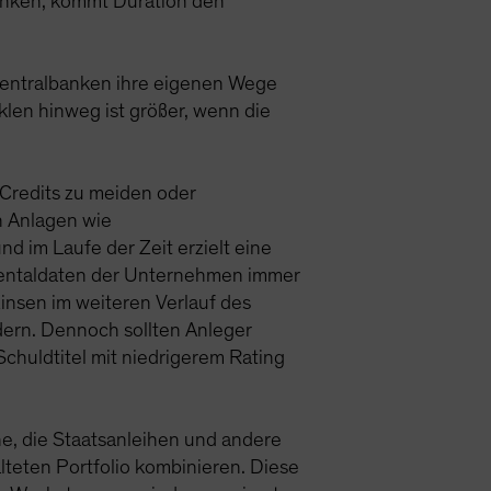
sinken, kommt Duration den
Zentralbanken ihre eigenen Wege
klen hinweg ist größer, wenn die
m Credits zu meiden oder
n Anlagen wie
d im Laufe der Zeit erzielt eine
damentaldaten der Unternehmen immer
 Zinsen im weiteren Verlauf des
ern. Dennoch sollten Anleger
chuldtitel mit niedrigerem Rating
e, die Staatsanleihen und andere
lteten Portfolio kombinieren. Diese