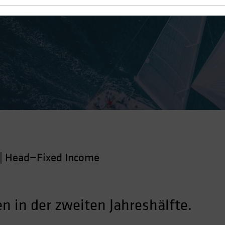
m segeln
|
Head—Fixed Income
n in der zweiten Jahreshälfte.