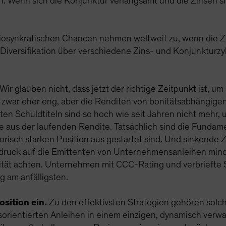
en. Wenn sich die Konjunktur verlangsamt und die Zinsen 
diosynkratischen Chancen nehmen weltweit zu, wenn die 
 Diversifikation über verschiedene Zins- und Konjunkturzy
Wir glauben nicht, dass jetzt der richtige Zeitpunkt ist, u
 zwar eher eng, aber die Renditen von bonitätsabhängige
 Schuldtiteln sind so hoch wie seit Jahren nicht mehr, un
äge aus der laufenden Rendite. Tatsächlich sind die Fun
storisch starken Position aus gestartet sind. Und sinkende
druck auf die Emittenten von Unternehmensanleihen mind
dität achten. Unternehmen mit CCC-Rating und verbriefte S
 am anfälligsten.
sition ein.
Zu den effektivsten Strategien gehören solch
sorientierten Anleihen in einem einzigen, dynamisch verwa