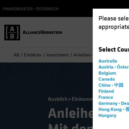
FINANZBERATER - ÖSTERREICH
Please sele
appropriate
Select
Cou
AB
Einblicke
Investment
Anleihen-Halbjahresausblick
Australia
Austria - Öste
Belgium
Canada
China - 中国
Finland
France
Ausblick
Einkommen
Gesetzlich
Germany - Deu
Anleihen-Hal
Hong Kong -
Hungary