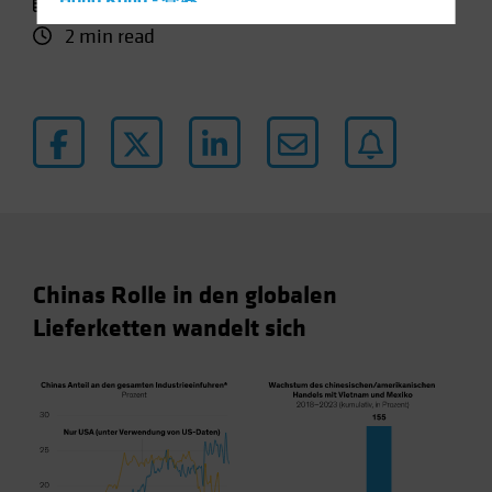
25. März 2024
Hong Kong - 香港
2 min read
Hungary
Iceland
Italy - Italia
Japan - 日本
Latin America
Luxembourg and Other EMEA
Netherlands
New Zealand
Chinas Rolle in den globalen
Norway
Lieferketten wandelt sich
Other Asia-Pacific
Poland
Portugal
Singapore
South Korea - 대한민국