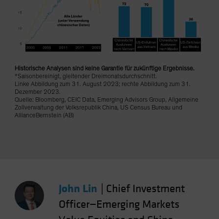
Spain
Sweden
Switzerland
Taiwan - 台灣
UK
Historische Analysen sind keine Garantie für zukünftige Ergebnisse.
*Saisonbereinigt, gleitender Dreimonatsdurchschnitt.
United States (US Citizens)
Linke Abbildung zum 31. August 2023; rechte Abbildung zum 31.
Dezember 2023.
US (Non-US Citizens/NRC)
Quelle: Bloomberg, CEIC Data, Emerging Advisors Group, Allgemeine
Zollverwaltung der Volksrepublik China, US Census Bureau und
AllianceBernstein (AB)
John Lin
|
Chief Investment
Officer—Emerging Markets