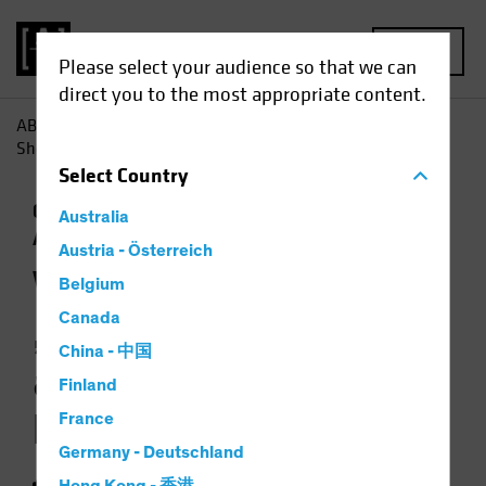
MENU
Please select your audience so that we can
direct you to the most appropriate content.
AB
Einblicke
Investment
Wie wirkt sich das „Friend-
Shoring“ auf chinesische Hersteller aus?
Select
Country
China
Handelskriege
Schwellenländer
Australia
Aktien
Diagramm
Austria - Österreich
Wie wirkt sich das
Belgium
„Friend-Shoring“
Canada
China - 中国
auf chinesische
Finland
Hersteller aus?
France
Germany - Deutschland