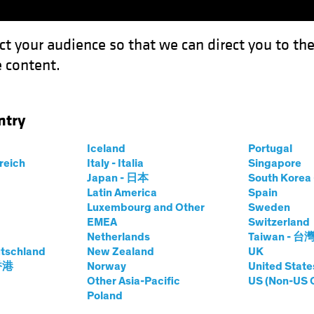
ct your audience so that we can direct you to th
 content.
Fonds
Kompetenzen
Anlagen im Fokus
Vera
ntry
Wachstumspotenzial
Iceland
Portugal
rreich
Italy - Italia
Singapore
Japan - 日本
South Kore
Latin America
Spain
Luxembourg and Other
Sweden
EMEA
Switzerland
Netherlands
Taiwan - 台
g
Multi-Asset
Blog
tschland
New Zealand
UK
erbindung mit
 香港
Norway
United State
Other Asia-Pacific
US (Non-US 
Poland