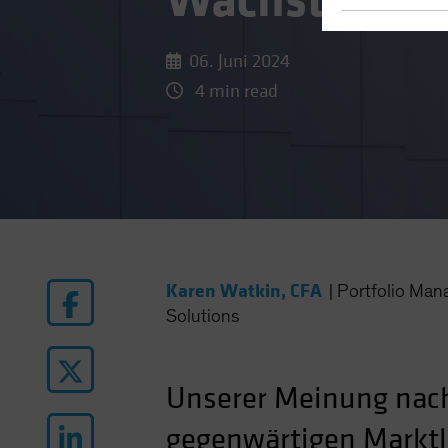
Wachstumspo
06. Juni 2024
4 min read
Karen Watkin, CFA
|
Portfolio Man
Solutions
Unserer Meinung nach 
gegenwärtigen Marktla