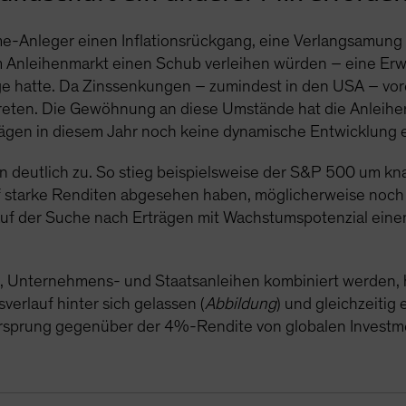
e-Anleger einen Inflationsrückgang, eine Verlangsamung
 Anleihenmarkt einen Schub verleihen würden – eine Erwa
 hatte. Da Zinssenkungen – zumindest in den USA – vorers
treten. Die Gewöhnung an diese Umstände hat die Anleiher
ägen in diesem Jahr noch keine dynamische Entwicklung ei
n deutlich zu. So stieg beispielsweise der S&P 500 um k
uf starke Renditen abgesehen haben, möglicherweise noch n
auf der Suche nach Erträgen mit Wachstumspotenzial einen
en, Unternehmens- und Staatsanleihen kombiniert werden,
erlauf hinter sich gelassen (
Abbildung
) und gleichzeitig
r Vorsprung gegenüber der 4%-Rendite von globalen Inves