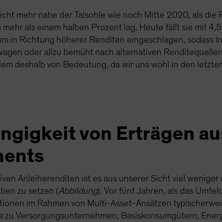
cht mehr nahe der Talsohle wie noch Mitte 2020, als die 
 mehr als einem halben Prozent lag. Heute fällt sie mit 4
s in Richtung höherer Renditen eingeschlagen, sodass In
wagen oder allzu bemüht nach alternativen Renditequelle
 allem deshalb von Bedeutung, da wir uns wohl in den letz
ngigkeit von Erträgen au
ments
ven Anleiherenditen ist es aus unserer Sicht viel weniger
tien zu setzen (
Abbildung
). Vor fünf Jahren, als das Umfe
ationen im Rahmen von Multi-Asset-Ansätzen typischerweis
wa zu Versorgungsunternehmen, Basiskonsumgütern, Ener