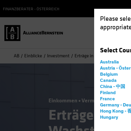
FINANZBERATER - ÖSTERREICH
Please sele
appropriate
Select
Cou
AB
Einblicke
Investment
Erträge in Verbindung mit 
Australia
Austria - Öste
Belgium
Canada
China - 中国
Finland
France
Einkommen
Vermögensaufteilun
Germany - Deu
Erträge in V
Hong Kong -
Hungary