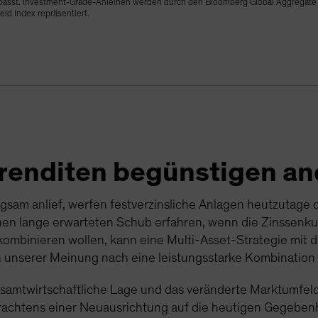
asst. Investment-Grade-Anleihen werden durch den Bloomberg Global Aggregate I
ld Index repräsentiert.
renditen begünstigen an
gsam anlief, werfen festverzinsliche Anlagen heutzutage d
en lange erwarteten Schub erfahren, wenn die Zinssenkung
ombinieren wollen, kann eine Multi-Asset-Strategie mit d
unserer Meinung nach eine leistungsstarke Kombination d
esamtwirtschaftliche Lage und das veränderte Marktumfeld 
rachtens einer Neuausrichtung auf die heutigen Gegeben