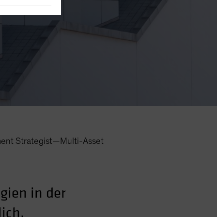
ent Strategist—Multi-Asset
gien in der
ich.