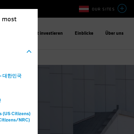
OUR SITES
e most
ntwortungsbewusst investieren
Einblicke
Über uns
a - 대한민국
灣
s (US Citizens)
Citizens/NRC)