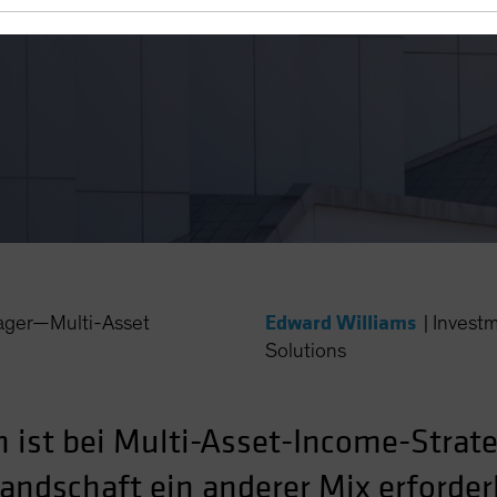
tenzial
Edward Williams
ager—Multi-Asset
|
Investm
Solutions
ist bei Multi-Asset-Income-Strate
ndschaft ein anderer Mix erforderl