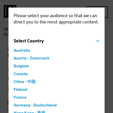
MENU
Please select your audience so that we can
direct you to the most appropriate content.
AB
Einblicke
Investment
Aktien können mit einer
Rückkehr der Inflation umgehen
Select
Country
Inflation
Steigende Zinsen
Aktien
Australia
Diagramm
Austria - Österreich
Aktien können mit
Belgium
einer Rückkehr der
Canada
China - 中国
Inflation umgehen
Finland
France
06. April 2021
Germany - Deutschland
2 min read