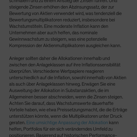
schmälern und zu einem Anstieg der Zinsen führen. Und
steigende Zinsen erhöhen den Abzinsungssatz, der zur
Bewertung von Aktien verwendet wird, was tendenziell die
Bewertungsmultiplikatoren reduziert, insbesondere bei
Wachstumstiteln. Eine moderate Inflation kann den
Unternehmen aber auch helfen, das nominale
Gewinnwachstum zu steigern, was eine potenzielle
Kompression der Aktienmultiplikatoren ausgleichen kann.
Anleger sollten daher die Allokationen innerhalb und
zwischen den Anlageklassen auf ihre Inflationssensibilität
überprüfen. Verschiedene Wertpapiere reagieren
unterschiedlich auf die Inflation, sowohl innerhalb von Aktien
als auch über Anlageklassen hinweg. Erwägen Sie eine
Ausweitung der Allokation in Substanzaktien, die im
Allgemeinen besser abschneiden, wenn die Zinsen steigen.
Achten Sie darauf, dass Wachstumswerte dauerhafte
Vorteile haben, wie etwa Preissetzungsmacht, die die Erträge
unterstützen könnte, wenn die Multiplikatoren unter Druck
geraten.
Eine umsichtige Anpassung der Allokation
kann
helfen, Portfolios für ein sich veränderndes Umfeld zu
positionieren. Basierend auf historischen Performance-