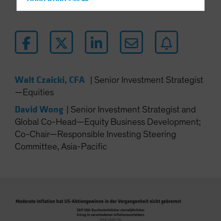
Hong Kong - 香港
Hungary
Iceland
Italy - Italia
Japan - 日本
Latin America
Walt Czaicki, CFA
|
Senior Investment Strategist
—Equities
Luxembourg and Other EMEA
Netherlands
David Wong
|
Senior Investment Strategist and
Global Co-Head—Equity Business Development;
New Zealand
Co-Chair—Responsible Investing Steering
Norway
Committee, Asia-Pacific
Other Asia-Pacific
Poland
Portugal
Singapore
South Korea - 대한민국