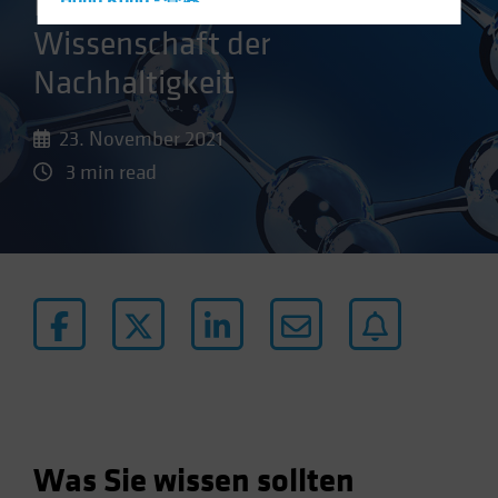
Investieren in die
Hong Kong - 香港
Wissenschaft der
Hungary
Iceland
Nachhaltigkeit
Italy - Italia
23. November 2021
Japan - 日本
3 min read
Latin America
Luxembourg and Other EMEA
Netherlands
New Zealand
Norway
Other Asia-Pacific
Poland
Portugal
Singapore
Was Sie wissen sollten
South Korea - 대한민국