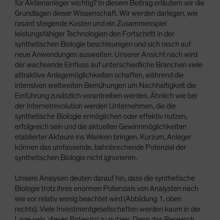
für Aktienanleger wichtig? In diesem Beitrag erläutern wir die
Grundlagen dieser Wissenschaft. Wir werden darlegen, wie
rasant steigende Kosten und ein Zusammenspiel
leistungsfähiger Technologien den Fortschritt in der
synthetischen Biologie beschleunigen und sich rasch auf
neue Anwendungen ausweiten. Unserer Ansicht nach wird
der wachsende Einfluss auf unterschiedliche Branchen viele
attraktive Anlagemöglichkeiten schaffen, während die
intensiven weltweiten Bemühungen um Nachhaltigkeit die
Einführung zusätzlich vorantreiben werden. Ähnlich wie bei
der Internetrevolution werden Unternehmen, die die
synthetische Biologie ermöglichen oder effektiv nutzen,
erfolgreich sein und die aktuellen Gewinnmöglichkeiten
etablierter Akteure ins Wanken bringen. Kurzum, Anleger
können das umfassende, bahnbrechende Potenzial der
synthetischen Biologie nicht ignorieren.
Unsere Analysen deuten darauf hin, dass die synthetische
Biologie trotz ihres enormen Potenzials von Analysten nach
wie vor relativ wenig beachtet wird (Abbildung 1, oben
rechts). Viele Investmentgesellschaften werden kaum in der
Lage sein, dieses Potenzial zu nutzen. Denn das Research