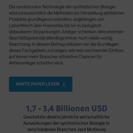
Spain
Die revolutionäre Technologie der synthetischen Biologie
wird voraussichtlich die Methoden zur Herstellung zahlreicher
Sweden
Produkte grundlegend verändern, angefangen von
Switzerland
Laborfleisch über Kosmetika bis hin zu biologisch
abbaubaren Verpackungen. Anleger schenken dem enormen
Taiwan - 台灣
Geschäftspotenzial allerdings immer noch relativ wenig
UK
Beachtung. In diesem Beitrag erläutern wir die Grundlagen
dieses Fachgebiets und zeigen, wie sein wachsender Einfluss
United States (US Citizens)
auf immer mehr Branchen attraktive Chancen für
US (Non-US Citizens/NRC)
Aktienanleger schaffen wird.
WHITE PAPER LESEN
1,7 - 3,4 Billionen USD
Geschätzte direkte jährliche wirtschaftliche
Auswirkungen der synthetischen Biologie in
verschiedenen Branchen, laut McKinsey