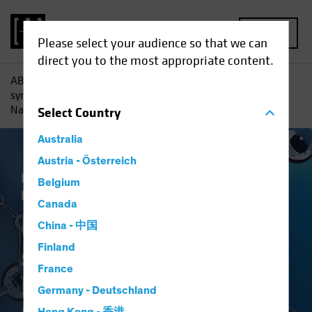
MENU
Please select your audience so that we can
direct you to the most appropriate content.
AB
Einblicke
Investment
Die Revolution der
synthetischen Biologie: Investieren in die Wissenschaft der
Nachhaltigkeit
Select
Country
Australia
Austria - Österreich
Nachhaltigkeit ESG
Technologie und
Belgium
Innovation
Aktien
White Paper
Canada
Die Revolution der
China - 中国
synthetischen
Finland
France
Biologie
Germany - Deutschland