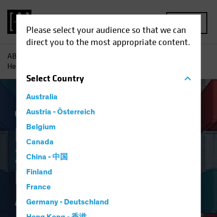
MENU
Please select your audience so that we can
direct you to the most appropriate content.
AB
Einblicke
Investment
Handelskriege und Zölle:
Herausforderung für Aktienanalysen
Select
Country
Australia
China
Austria - Österreich
Gesetzliche Auflagen
Aktien
Blog
Belgium
Handelskriege und
Canada
Zölle:
China - 中国
Herausforderung für
Finland
France
Aktienanalysen
Germany - Deutschland