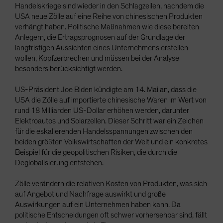
Handelskriege sind wieder in den Schlagzeilen, nachdem die
Spain
USA neue Zölle auf eine Reihe von chinesischen Produkten
Sweden
verhängt haben. Politische Maßnahmen wie diese bereiten
Anlegern, die Ertragsprognosen auf der Grundlage der
Switzerland
langfristigen Aussichten eines Unternehmens erstellen
Taiwan - 台灣
wollen, Kopfzerbrechen und müssen bei der Analyse
besonders berücksichtigt werden.
UK
United States (US Citizens)
US-Präsident Joe Biden kündigte am 14. Mai an, dass die
USA die Zölle auf importierte chinesische Waren im Wert von
US (Non-US Citizens/NRC)
rund 18 Milliarden US-Dollar erhöhen werden, darunter
Elektroautos und Solarzellen. Dieser Schritt war ein Zeichen
für die eskalierenden Handelsspannungen zwischen den
beiden größten Volkswirtschaften der Welt und ein konkretes
Beispiel für die geopolitischen Risiken, die durch die
Deglobalisierung entstehen.
Zölle verändern die relativen Kosten von Produkten, was sich
auf Angebot und Nachfrage auswirkt und große
Auswirkungen auf ein Unternehmen haben kann. Da
politische Entscheidungen oft schwer vorhersehbar sind, fällt