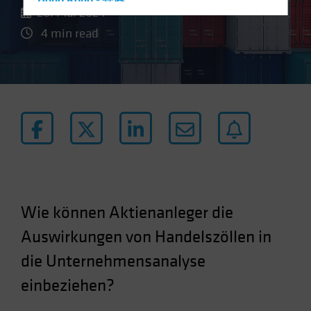
Hong Kong - 香港
28. Mai 2024
Hungary
4 min read
Iceland
Italy - Italia
Japan - 日本
Latin America
Luxembourg and Other EMEA
Netherlands
New Zealand
Norway
Wie können Aktienanleger die
Other Asia-Pacific
Auswirkungen von Handelszöllen in
Poland
die Unternehmensanalyse
Portugal
Singapore
einbeziehen?
South Korea - 대한민국