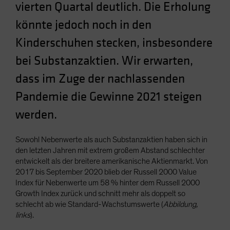
vierten Quartal deutlich. Die Erholung
Spain
könnte jedoch noch in den
Sweden
Kinderschuhen stecken, insbesondere
Switzerland
Taiwan - 台灣
bei Substanzaktien. Wir erwarten,
UK
dass im Zuge der nachlassenden
United States (US Citizens)
Pandemie die Gewinne 2021 steigen
US (Non-US Citizens/NRC)
werden.
Sowohl Nebenwerte als auch Substanzaktien haben sich in
den letzten Jahren mit extrem großem Abstand schlechter
entwickelt als der breitere amerikanische Aktienmarkt. Von
2017 bis September 2020 blieb der Russell 2000 Value
Index für Nebenwerte um 58 % hinter dem Russell 2000
Growth Index zurück und schnitt mehr als doppelt so
schlecht ab wie Standard-Wachstumswerte (
Abbildung,
links
).