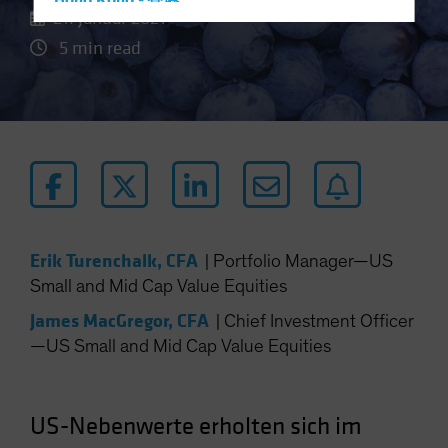
Hong Kong - 香港
21. Januar 2021
Hungary
5 min read
Iceland
Italy - Italia
Japan - 日本
Latin America
Luxembourg and Other EMEA
Netherlands
New Zealand
Erik Turenchalk, CFA
|
Portfolio Manager—US
Norway
Small and Mid Cap Value Equities
Other Asia-Pacific
James MacGregor, CFA
|
Chief Investment Officer
Poland
—US Small and Mid Cap Value Equities
Portugal
Singapore
US-Nebenwerte erholten sich im
South Korea - 대한민국