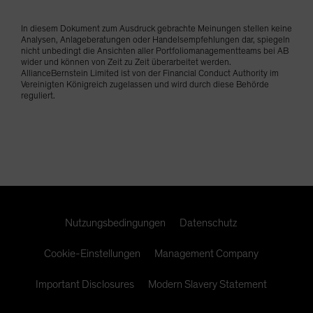
In diesem Dokument zum Ausdruck gebrachte Meinungen stellen keine
Analysen, Anlageberatungen oder Handelsempfehlungen dar, spiegeln
nicht unbedingt die Ansichten aller Portfoliomanagementteams bei AB
wider und können von Zeit zu Zeit überarbeitet werden.
AllianceBernstein Limited ist von der Financial Conduct Authority im
Vereinigten Königreich zugelassen und wird durch diese Behörde
reguliert.
Nutzungsbedingungen
Datenschutz
Cookie-Einstellungen
Management Company
Important Disclosures
Modern Slavery Statement