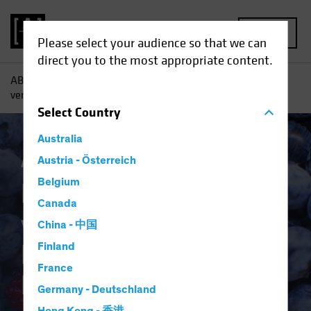
MENU
Please select your audience so that we can
direct you to the most appropriate content.
AB
Einblicke
Investment
Erholung offenbart
verborgenes Potenzial in US-Nebenwerten
Select
Country
Australia
Aktien
Austria - Österreich
Blog
Belgium
Erholung offenbart
Canada
verborgenes
China - 中国
Potenzial in US-
Finland
France
Nebenwerten
Germany - Deutschland