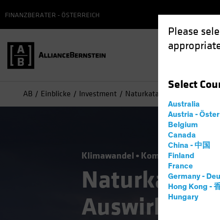
FINANZBERATER - ÖSTERREICH
Please sele
appropriate
Select
Cou
AB
Einblicke
Investment
Naturkatastrophen und ihre
Australia
Austria - Öste
Belgium
Canada
China - 中国
Klimawandel
Kommunalanleihe
Finland
France
Naturkatastr
Germany - Deu
Hong Kong -
Auswirkunge
Hungary