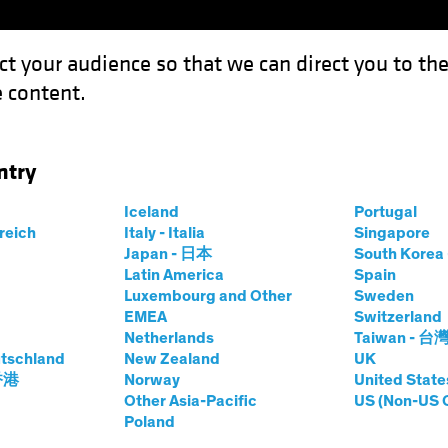
ct your audience so that we can direct you to th
 content.
Fonds
Kompetenzen
Anlagen im Fokus
Vera
ntry
 Auswirkungen auf Anlagen einschätzen
Iceland
Portugal
rreich
Italy - Italia
Singapore
Japan - 日本
South Kore
Latin America
Spain
Luxembourg and Other
Sweden
n
Nachhaltigkeit ESG
Anleihen
Blog
EMEA
Switzerland
Netherlands
Taiwan - 台
ophen und ihre
tschland
New Zealand
UK
 香港
Norway
United State
n auf Anlagen
Other Asia-Pacific
US (Non-US 
Poland