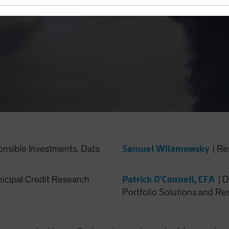
Samuel Wilamowsky
onsible Investments, Data
|
Re
Patrick O'Connell, CFA
cipal Credit Research
|
D
Portfolio Solutions and Re