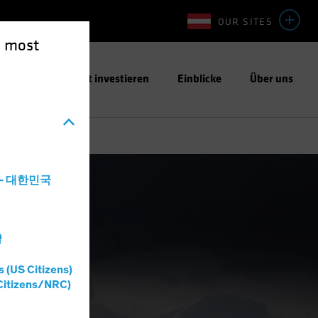
OUR SITES
e most
ntwortungsbewusst investieren
Einblicke
Über uns
a - 대한민국
灣
s (US Citizens)
Citizens/NRC)