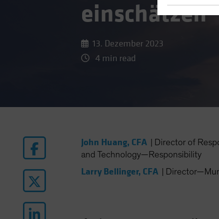
einschätzen
13. Dezember 2023
4 min read
John Huang, CFA
|
Director of Resp
and Technology—Responsibility
Larry Bellinger, CFA
|
Director—Muni