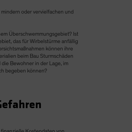
n mindern oder vervielfachen und
n einem Überschwemmungsgebiet? Ist
iet, das für Wirbelstürme anfällig
h Vorsichtsmaßnahmen können ihre
erialien beim Bau Sturmschäden
d die Bewohner in der Lage, im
 sich begeben können?
Gefahren
 finanzielle Kostendaten von