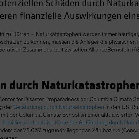
otenziellen Schäden durch Naturk
deren finanzielle Auswirkungen ei
in zu Dürren – Naturkatastrophen werden immer häufiger,
bschätzen zu können, müssen die Anleger die physischen R
ooperativen Zusammenarbeit zwischen AllianceBernstein (A
en durch Naturkatastrophe
 Center for Disaster Preparedness der Columbia Climate 
ng der
Gefährdung durch Naturkatastrophen
in den US-Bu
 mit der Columbia Climate School an einer aktualisierten V
e
detaillierte interaktive Karte der Gefährdung durch Nat
u jedem der 73.057 zugrunde liegenden Zählbezirke (Censu
estehen.