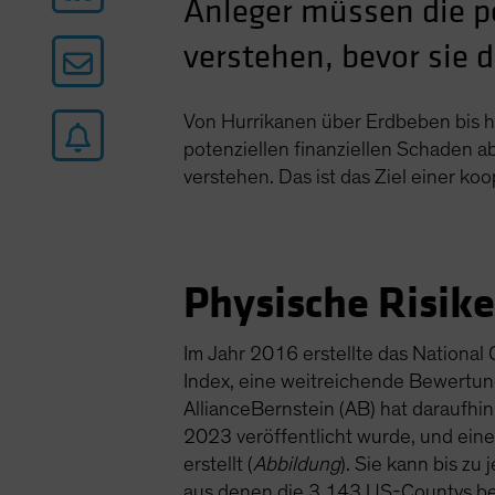
Anleger müssen die p
verstehen, bevor sie 
Von Hurrikanen über Erdbeben bis h
potenziellen finanziellen Schaden a
verstehen. Das ist das Ziel einer k
Physische Risik
Im Jahr 2016 erstellte das National
Index, eine weitreichende Bewertu
AllianceBernstein (AB) hat daraufhin
2023 veröffentlicht wurde, und ein
erstellt (
Abbildung
). Sie kann bis z
aus denen die 3.143 US-Countys b