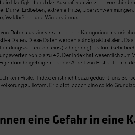
t die Häufigkeit und das Ausmaß von vierzehn verschiede
e, Dürre, Erdbeben, extreme Hitze, Überschwemmungen, H
he, Waldbrände und Winterstürme.
te von Daten aus vier verschiedenen Kategorien: historisch
ktive Daten. Diese Daten werden ständig aktualisiert. Das 
fährdungswerten von eins (sehr gering) bis fünf (sehr hoc
gswerten von bis zu 42. Der Index hat wesentlich zum V
igentum beigetragen und die Arbeit von Ersthelfern in de
och kein Risiko-Index; er ist nicht dazu gedacht, uns Sc
ölkerung zu liefern. Er bietet jedoch eine solide Grundlag
nnen eine Gefahr in eine 