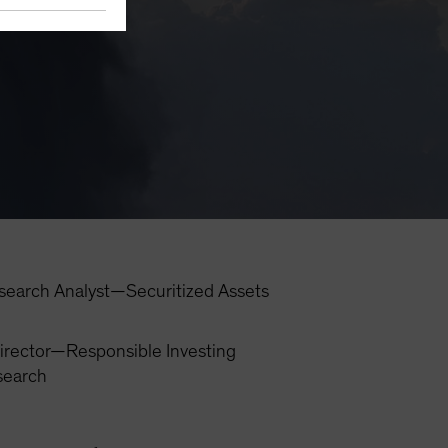
search Analyst—Securitized Assets
irector—Responsible Investing
search