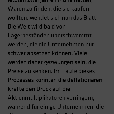
Spain
Waren zu finden, die sie kaufen
Sweden
wollten, wendet sich nun das Blatt.
Switzerland
Die Welt wird bald von
Taiwan - 台灣
Lagerbeständen überschwemmt
UK
werden, die die Unternehmen nur
United States (US Citizens)
schwer absetzen können. Viele
US (Non-US Citizens/NRC)
werden daher gezwungen sein, die
Preise zu senken. Im Laufe dieses
Prozesses könnten die deflationären
Kräfte den Druck auf die
Aktienmultiplikatoren verringern,
während für einige Unternehmen, die