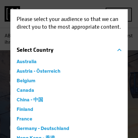
MENU
Please select your audience so that we can
direct you to the most appropriate content.
AB
Einblicke
Investment
Wo wird die US-Inflation zuerst
ihren Höhepunkt erreichen?
Select
Country
Australia
Inflation
Austria - Österreich
Aktien
Blog
Belgium
Wo wird die US-
Canada
Inflation zuerst
China - 中国
ihren Höhepunkt
Finland
France
erreichen?
Germany - Deutschland