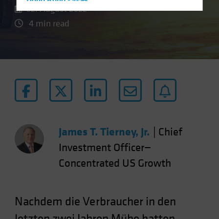
Hong Kong - 香港
02. August 2022
Hungary
4 min read
Iceland
Italy - Italia
Japan - 日本
Latin America
Luxembourg and Other EMEA
Netherlands
New Zealand
James T. Tierney, Jr.
|
Chief
Norway
Investment Officer—
Other Asia-Pacific
Concentrated US Growth
Poland
Portugal
Singapore
Nachdem die Verbraucher in den
South Korea - 대한민국
letzten zwei Jahren Mühe hatten,