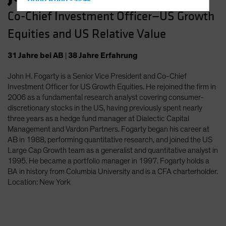
Hong Kong - 香港
Co-Chief Investment Officer—US Growth
Hungary
Equities and US Relative Value
Iceland
Italy - Italia
31
Jahre
bei AB
|
38
Jahre
Erfahrung
Japan - 日本
John H. Fogarty is a Senior Vice President and Co-Chief
Latin America
Investment Officer for US Growth Equities. He rejoined the firm in
Luxembourg and Other EMEA
2006 as a fundamental research analyst covering consumer-
discretionary stocks in the US, having previously spent nearly
Netherlands
three years as a hedge fund manager at Dialectic Capital
New Zealand
Management and Vardon Partners. Fogarty began his career at
AB in 1988, performing quantitative research, and joined the US
Norway
Large Cap Growth team as a generalist and quantitative analyst in
Other Asia-Pacific
1995. He became a portfolio manager in 1997. Fogarty holds a
BA in history from Columbia University and is a CFA charterholder.
Poland
Location: New York
Portugal
Singapore
South Korea - 대한민국