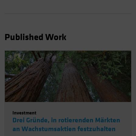
Spain
Sweden
Switzerland
Taiwan - 台灣
Published Work
UK
United States (US Citizens)
US (Non-US Citizens/NRC)
Investment
Drei Gründe, in rotierenden Märkten
an Wachstumsaktien festzuhalten