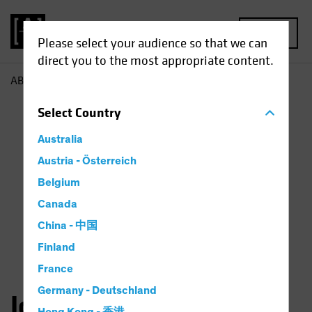
MENU
Please select your audience so that we can
direct you to the most appropriate content.
AB
John Fogarty
Select
Country
Australia
Austria - Österreich
Belgium
Canada
China - 中国
Finland
France
Germany - Deutschland
John H. Fogarty, CFA