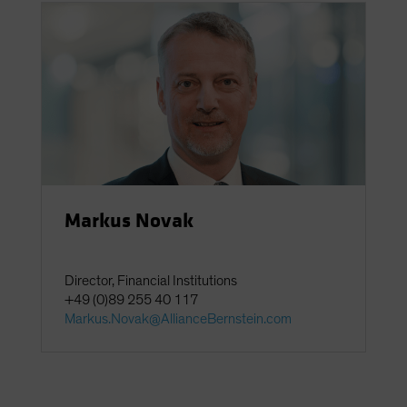
Spain
Sweden
Switzerland
Taiwan - 台灣
UK
United States (US Citizens)
US (Non-US Citizens/NRC)
Markus Novak
Director, Financial Institutions
+49 (0)89 255 40 117
Markus.Novak@AllianceBernstein.com