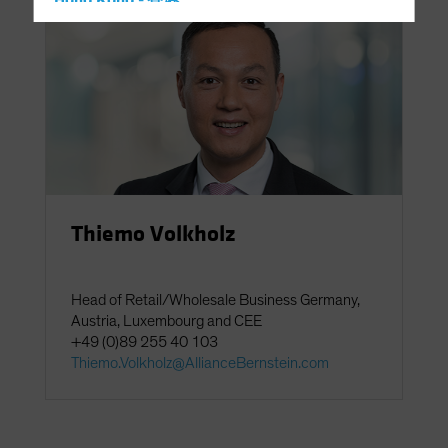
Hong Kong - 香港
Hungary
Iceland
Italy - Italia
Japan - 日本
Latin America
Luxembourg and Other EMEA
Netherlands
Thiemo Volkholz
New Zealand
Norway
Head of Retail/Wholesale Business Germany,
Other Asia-Pacific
Austria, Luxembourg and CEE
Poland
+49 (0)89 255 40 103
Thiemo.Volkholz@AllianceBernstein.com
Portugal
Singapore
South Korea - 대한민국