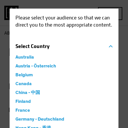
MENU
Please select your audience so that we can
direct you to the most appropriate content.
AB
Kontakt
Select
Country
Kontakt
Australia
Austria - Österreich
Belgium
Ihr Team in Deutschland
Canada
China - 中国
Finland
Ihre Ansprechpartner
France
Germany - Deutschland