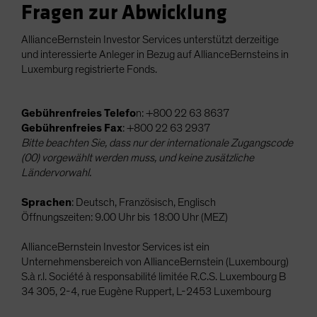
Fragen zur Abwicklung
AllianceBernstein Investor Services unterstützt derzeitige
und interessierte Anleger in Bezug auf AllianceBernsteins in
Luxemburg registrierte Fonds.
Gebührenfreies Telefo
n: +800 22 63 8637
Gebührenfreies Fax
: +800 22 63 2937
Bitte beachten Sie, dass nur der internationale Zugangscode
(00) vorgewählt werden muss, und keine zusätzliche
Ländervorwahl.
Sprachen
: Deutsch, Französisch, Englisch
Öffnungszeiten: 9.00 Uhr bis 18:00 Uhr (MEZ)
AllianceBernstein Investor Services ist ein
Unternehmensbereich von AllianceBernstein (Luxembourg)
S.à r.l. Société à responsabilité limitée R.C.S. Luxembourg B
34 305, 2-4, rue Eugène Ruppert, L-2453 Luxembourg