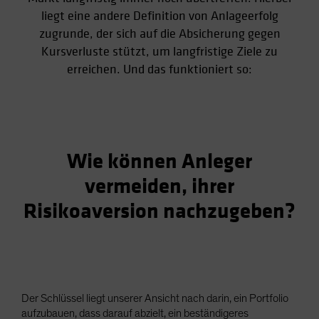
Spain
liegt eine andere Definition von Anlageerfolg
zugrunde, der sich auf die Absicherung gegen
Sweden
Kursverluste stützt, um langfristige Ziele zu
Switzerland
erreichen. Und das funktioniert so:
Taiwan - 台灣
UK
United States (US Citizens)
US (Non-US Citizens/NRC)
Wie können Anleger
vermeiden, ihrer
Risikoaversion nachzugeben?
Der Schlüssel liegt unserer Ansicht nach darin, ein Portfolio
aufzubauen, dass darauf abzielt, ein beständigeres