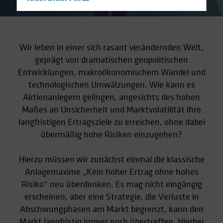
Hong Kong - 香港
Hungary
Iceland
Wir leben in einer sich rasant verändernden Welt,
Italy - Italia
geprägt von dramatischen geopolitischen
Japan - 日本
Entwicklungen, makroökonomischem Wandel und
Latin America
technologischen Umwälzungen. Wie kann es
Luxembourg and Other EMEA
Aktienanlegern gelingen, angesichts des hohen
Maßes an Unsicherheit und Marktvolatilität ihre
Netherlands
langfristigen Ertragsziele zu erreichen, ohne dabei
New Zealand
übermäßig hohe Risiken einzugehen?
Norway
Other Asia-Pacific
Hierzu müssen wir zunächst einmal die klassische
Poland
Anlagemaxime „Kein hoher Ertrag ohne hohes
Risiko“ neu überdenken. Es mag nicht eingängig
Portugal
erscheinen, aber eine Strategie, die Verluste in
Singapore
Abschwungphasen am Markt begrenzt, kann den
South Korea - 대한민국
Markt langfristig immer noch übertreffen. Hierbei