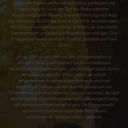
steigender Märkte am Aufwärtspotenzial partizipiert und
gleichzeitig im Laufe der Zeit das Risiko während
Abschwungphasen mindert. Unserer Erfahrung nach liegt
das Geheimnis des Erfolgs eines 90 %/70 %-Ansatzes darin,
die richtigen hochwertigen Aktien zu finden, die über stabile
Handelsmuster und attraktive Bewertungen verfügen. Das
Erfolgsrezept lautet demnach: Qualität, Stabilität und Preis
(QSP).
Unser QSP-Ansatz hilft uns, eine Aktienallokation zu
erstellen, die sich nicht nur auf traditionell defensive
Sektoren wie Basiskonsumgüter und Versorger stützt. Durch
Anwendung des QSP-Filters haben wir mittels
tiefgreifendem fundamentalem Research und einer
sorgfältigen Titelauswahl ein diverses Universum von
Unternehmen aus verschiedenen Sektoren ermittelt, die über
herausragende Geschäftsmodelle verfügen und gleichzeitig
mit niedrigerem Risiko behaftet sind. Die Engagements
werden entsprechend neuer Erkenntnisse und
aufkommender Gelegenheiten angepasst.