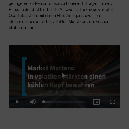
geringerer Risiken durchaus zu höheren Erträgen führen.
Entscheidend ist hierbei die Auswahl attraktiv bewerteter
Qualitätsaktien, mit deren Hilfe Anleger sowohl bei
steigenden als auch bei volatilen Marktkursen investiert
bleiben können.
Play
Loaded
:
Play
Mute
Picture-
Fullscre
16.41%
in-
Picture
Video