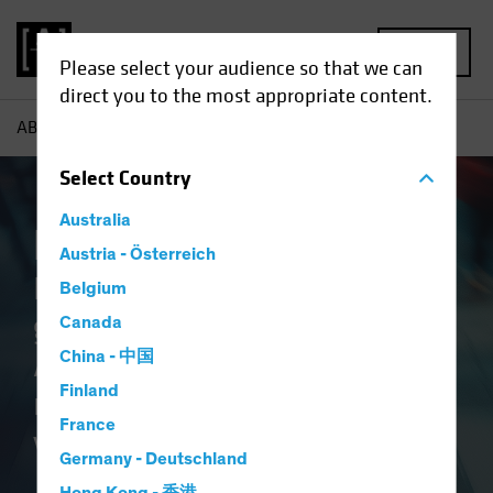
MENU
Please select your audience so that we can
direct you to the most appropriate content.
AB
Defensive Aktien
Select
Country
Australia
Defensive Aktien
Austria - Österreich
Ein von hoher Überzeugung
Belgium
geprägter Core-Equity-
Canada
Ansatz zur Reduzierung der
China - 中国
Finland
mit Marktvolatilität
France
verbundenen Risiken
Germany - Deutschland