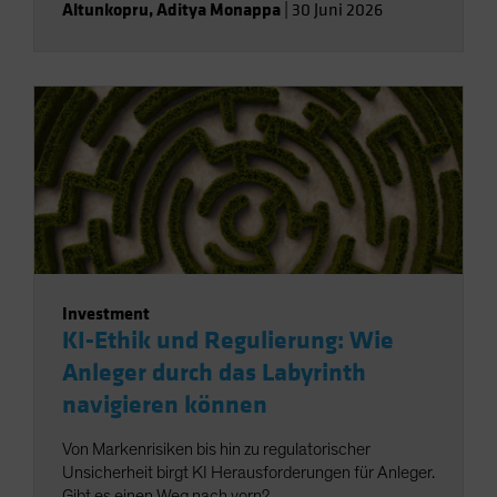
Altunkopru
,
Aditya Monappa
|
30 Juni 2026
Investment
KI-Ethik und Regulierung: Wie
Anleger durch das Labyrinth
navigieren können
Von Markenrisiken bis hin zu regulatorischer
Unsicherheit birgt KI Herausforderungen für Anleger.
Gibt es einen Weg nach vorn?