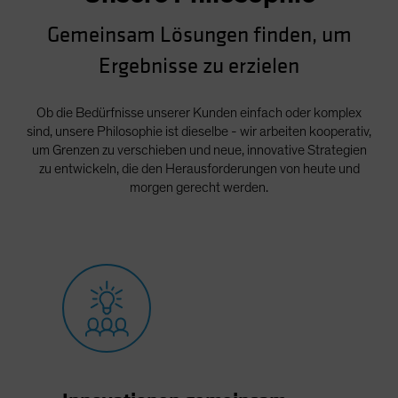
Spain
Gemeinsam Lösungen finden, um
Sweden
Ergebnisse zu erzielen
Switzerland
Taiwan - 台灣
Ob die Bedürfnisse unserer Kunden einfach oder komplex
UK
sind, unsere Philosophie ist dieselbe - wir arbeiten kooperativ,
um Grenzen zu verschieben und neue, innovative Strategien
United States (US Citizens)
zu entwickeln, die den Herausforderungen von heute und
US (Non-US Citizens/NRC)
morgen gerecht werden.