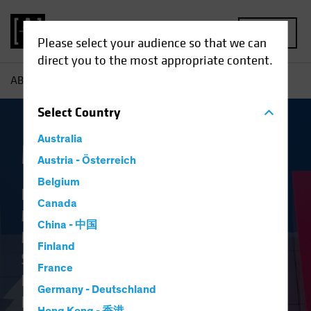
MENU
Please select your audience so that we can
direct you to the most appropriate content.
AB
Kompetenzen | Multi-Asset
Select
Country
Australia
Multi-Asset
Austria - Österreich
Belgium
Die Ziele der Kunden stehen im
Canada
Mittelpunkt des Ansatzes des AB
China - 中国
Multi-Asset and Hedge Fund
Finland
Solution Teams. Wir haben
France
Produkte entwickelt, die durch
Germany - Deutschland
Innovation unterstützt werden und