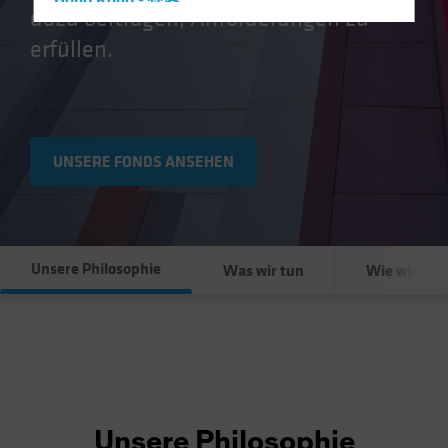
Hong Kong - 香港
dazu beitragen, Anforderungen zu
Hungary
erfüllen.
Iceland
Italy - Italia
Japan - 日本
Latin America
UNSERE FONDS ANSEHEN
Luxembourg and Other EMEA
Netherlands
New Zealand
Unsere Philosophie
Was wir tun
Wie wir es 
Norway
Other Asia-Pacific
Poland
Portugal
Singapore
South Korea - 대한민국
Unsere Philosophie