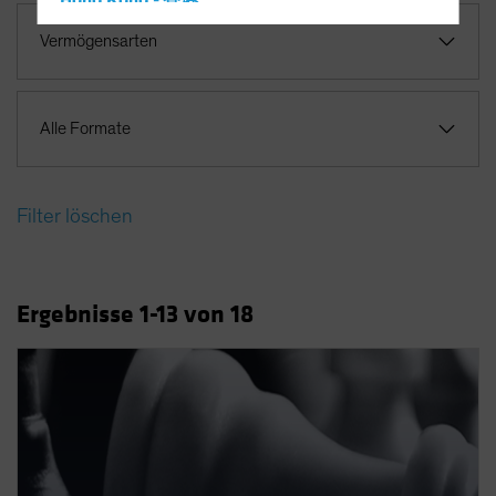
Hong Kong - 香港
Hungary
Vermögensarten
Iceland
Italy - Italia
Alle Formate
Japan - 日本
Latin America
Luxembourg and Other EMEA
Filter löschen
Netherlands
New Zealand
Ergebnisse
1
-13
von
18
Norway
Other Asia-Pacific
Poland
Portugal
Singapore
South Korea - 대한민국