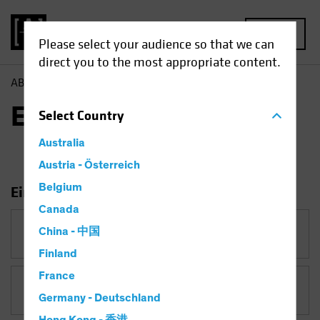
MENU
Please select your audience so that we can
direct you to the most appropriate content.
AB
Einblicke
Einblicke
Select
Country
Australia
Austria - Österreich
Belgium
Einblicke filtern
Canada
China - 中国
Kategorie
Finland
France
Thema
Investieren im Spätzyklus
Germany - Deutschland