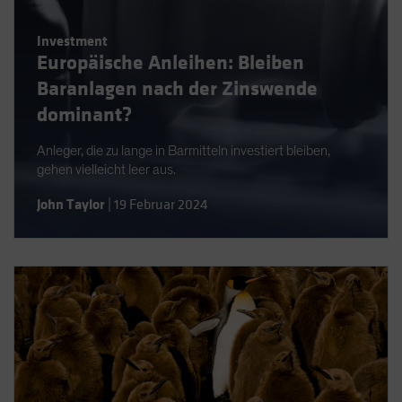
Spain
Investment
Sweden
Europäische Anleihen: Bleiben
Switzerland
Baranlagen nach der Zinswende
Taiwan - 台灣
dominant?
UK
Anleger, die zu lange in Barmitteln investiert bleiben,
United States (US Citizens)
gehen vielleicht leer aus.
US (Non-US Citizens/NRC)
John Taylor
|
19 Februar 2024