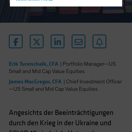
Hong Kong - 香港
5 min read
Hungary
Iceland
Italy - Italia
Japan - 日本
Latin America
Luxembourg and Other EMEA
Erik Turenchalk, CFA
|
Portfolio Manager—US
Netherlands
Small and Mid Cap Value Equities
New Zealand
James MacGregor, CFA
|
Chief Investment Officer
Norway
—US Small and Mid Cap Value Equities
Other Asia-Pacific
Poland
Portugal
Angesichts der Beeinträchtigungen
Singapore
durch den Krieg in der Ukraine und
South Korea - 대한민국