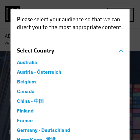
MENU
Please select your audience so that we can
direct you to the most appropriate content.
AB
Einblicke
Investment
Ein Anlegerleitfaden für sich
wandelnde Lieferketten
Select
Country
Australia
Ukraine-Invasion
Austria - Österreich
Aktien
Blog
Belgium
Ein Anlegerleitfaden
Canada
für sich wandelnde
China - 中国
Lieferketten
Finland
France
Germany - Deutschland
04 Mai 2022