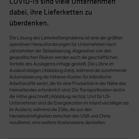
COVID-19 sind viele Unternehmen
Spain
dabei, ihre Lieferketten zu
Sweden
überdenken.
Switzerland
Taiwan - 台灣
Die Lösung des Lieferkettenproblems ist eine der größten
UK
operativen Herausforderungen für Unternehmen nach
Jahrzehnten der Globalisierung. Abgesehen von den
United States (US Citizens)
geopolitischen Risiken werden auch die geschäftlichen
US (Non-US Citizens/NRC)
Vorteile des Auslagerns infrage gestellt. Die Löhne im
Ausland steigen (
Abbildung links
), während die zunehmende
Automatisierung die höheren Kosten für inländische
Arbeitskräfte senkt, die für eine Produktion in der Nähe des
Heimatlandes erforderlich sind. Die Transportkosten sind in
die Höhe geschnellt (
Abbildung rechts
). Und für US-
Unternehmen sind die Energiekosten im Inland viel billiger als
im Ausland, während die Zölle, die aus den
Handelsstreitigkeiten zwischen den USA und China
resultieren, eine weitere Kostenebene darstellen.