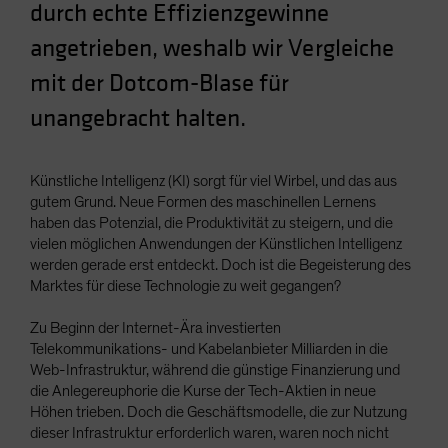
durch echte Effizienzgewinne
Spain
angetrieben, weshalb wir Vergleiche
Sweden
mit der Dotcom-Blase für
Switzerland
Taiwan - 台灣
unangebracht halten.
UK
United States (US Citizens)
Künstliche Intelligenz (KI) sorgt für viel Wirbel, und das aus
gutem Grund. Neue Formen des maschinellen Lernens
US (Non-US Citizens/NRC)
haben das Potenzial, die Produktivität zu steigern, und die
vielen möglichen Anwendungen der Künstlichen Intelligenz
werden gerade erst entdeckt. Doch ist die Begeisterung des
Marktes für diese Technologie zu weit gegangen?
Zu Beginn der Internet-Ära investierten
Telekommunikations- und Kabelanbieter Milliarden in die
Web-Infrastruktur, während die günstige Finanzierung und
die Anlegereuphorie die Kurse der Tech-Aktien in neue
Höhen trieben. Doch die Geschäftsmodelle, die zur Nutzung
dieser Infrastruktur erforderlich waren, waren noch nicht