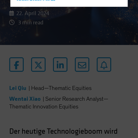
Hong Kong - 香港
Hungary
22. April 2024
Iceland
3 min read
Italy - Italia
Japan - 日本
Latin America
Luxembourg and Other EMEA
Netherlands
New Zealand
Norway
Lei Qiu
|
Head—Thematic Equities
Other Asia-Pacific
Wentai Xiao
|
Senior Research Analyst—
Poland
Thematic Innovation Equities
Portugal
Singapore
Der heutige Technologieboom wird
South Korea - 대한민국