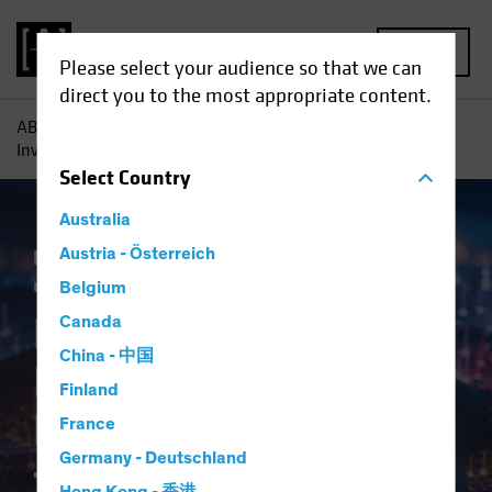
MENU
Please select your audience so that we can
direct you to the most appropriate content.
AB
Einblicke
Investment
KI-getriebener
Investitionsboom ist keine Dotcom-Pleite für Anleger
Select
Country
Australia
Künstliche Intelligenz (KI)
Austria - Österreich
Technologie
und Innovation
Aktien
Blog
Belgium
KI-getriebener
Canada
China - 中国
Investitionsboom ist
Finland
keine Dotcom-Pleite
France
Germany - Deutschland
für Anleger