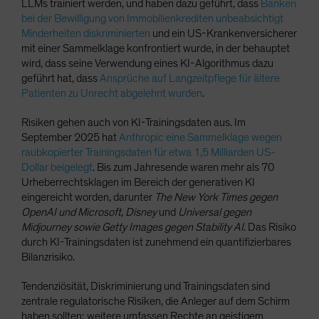
LLMs trainiert werden, und haben dazu geführt, dass
Banken
bei der Bewilligung von Immobilienkrediten unbeabsichtigt
Minderheiten diskriminierten
und ein US-Krankenversicherer
mit einer Sammelklage konfrontiert wurde, in der behauptet
wird, dass seine Verwendung eines KI-Algorithmus dazu
geführt hat, dass
Ansprüche auf Langzeitpflege für ältere
Patienten zu Unrecht abgelehnt wurden
.
Risiken gehen auch von KI-Trainingsdaten aus. Im
September 2025 hat
Anthropic eine Sammelklage wegen
raubkopierter Trainingsdaten für etwa 1,5 Milliarden US-
Dollar beigelegt
. Bis zum Jahresende waren mehr als 70
Urheberrechtsklagen im Bereich der generativen KI
eingereicht worden, darunter
The New York Times gegen
OpenAI und Microsoft, Disney
und
Universal gegen
Midjourney sowie Getty Images gegen Stability AI
. Das Risiko
durch KI-Trainingsdaten ist zunehmend ein quantifizierbares
Bilanzrisiko.
Tendenziösität, Diskriminierung und Trainingsdaten sind
zentrale regulatorische Risiken, die Anleger auf dem Schirm
haben sollten; weitere umfassen Rechte an geistigem