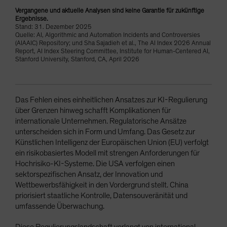
Vergangene und aktuelle Analysen sind keine Garantie für zukünftige
Ergebnisse.
Stand: 31. Dezember 2025
Quelle: AI, Algorithmic and Automation Incidents and Controversies
(AIAAIC) Repository; und Sha Sajadieh et al., The AI Index 2026 Annual
Report, AI Index Steering Committee, Institute for Human-Centered AI,
Stanford University, Stanford, CA, April 2026
Das Fehlen eines einheitlichen Ansatzes zur KI-Regulierung
über Grenzen hinweg schafft Komplikationen für
internationale Unternehmen. Regulatorische Ansätze
unterscheiden sich in Form und Umfang. Das Gesetz zur
Künstlichen Intelligenz der Europäischen Union (EU) verfolgt
ein risikobasiertes Modell mit strengen Anforderungen für
Hochrisiko-KI-Systeme. Die USA verfolgen einen
sektorspezifischen Ansatz, der Innovation und
Wettbewerbsfähigkeit in den Vordergrund stellt. China
priorisiert staatliche Kontrolle, Datensouveränität und
umfassende Überwachung.
Diese Regulierungslandschaft verlangt von international