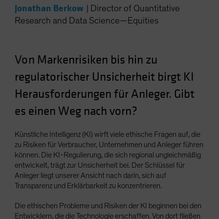
Jonathan Berkow
|
Director of Quantitative
Spain
Research and Data Science—Equities
Sweden
Switzerland
Taiwan - 台灣
Von Markenrisiken bis hin zu
UK
regulatorischer Unsicherheit birgt KI
United States (US Citizens)
Herausforderungen für Anleger. Gibt
US (Non-US Citizens/NRC)
es einen Weg nach vorn?
Künstliche Intelligenz (KI) wirft viele ethische Fragen auf, die
zu Risiken für Verbraucher, Unternehmen und Anleger führen
können. Die KI-Regulierung, die sich regional ungleichmäßig
entwickelt, trägt zur Unsicherheit bei. Der Schlüssel für
Anleger liegt unserer Ansicht nach darin, sich auf
Transparenz und Erklärbarkeit zu konzentrieren.
Die ethischen Probleme und Risiken der KI beginnen bei den
Entwicklern, die die Technologie erschaffen. Von dort fließen