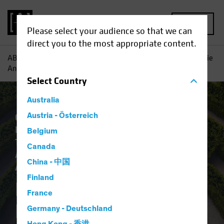
MENU
Please select your audience so that we can
direct you to the most appropriate content.
AB
Einblicke
Investment
KI-Ethik und Regulierung: Wie
Anleger durch das Labyrinth navigieren können
Select
Country
Australia
Gesetzliche Auflagen
Austria - Österreich
Künstliche
Intelligenz (KI)
Nachhaltigkeit ESG
Belgium
Technologie und Innovation
Aktien
Canada
Alternative Investments
Anleihen
Multi-
China - 中国
Asset
Blog
Finland
KI-Ethik und
France
Regulierung: Wie
Germany - Deutschland