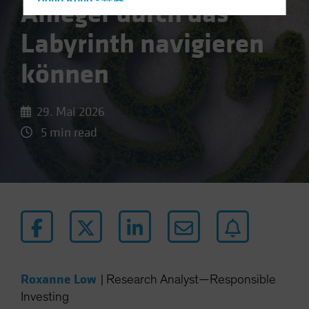
Hong Kong - 香港
Anleger durch das
Hungary
Labyrinth navigieren
Iceland
können
Italy - Italia
Japan - 日本
Latin America
29. Mai 2026
Luxembourg and Other EMEA
5 min read
Netherlands
New Zealand
Norway
Other Asia-Pacific
Poland
Portugal
Roxanne Low
Singapore
|
Research Analyst—Responsible
Investing
South Korea - 대한민국