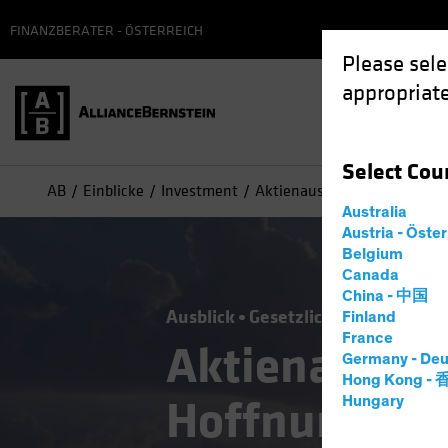
FINANZBERATER - ÖSTERREICH
Please sele
appropriate
Select
Cou
AB
Einblicke
Investment
Aktienausblick: Hoffnungss
Australia
Austria - Öste
Belgium
Canada
China - 中国
Ausblick
Gesetzliche Auflagen
H
Finland
France
Aktienausbli
Germany - Deu
Hong Kong -
Hoffnungssc
Hungary