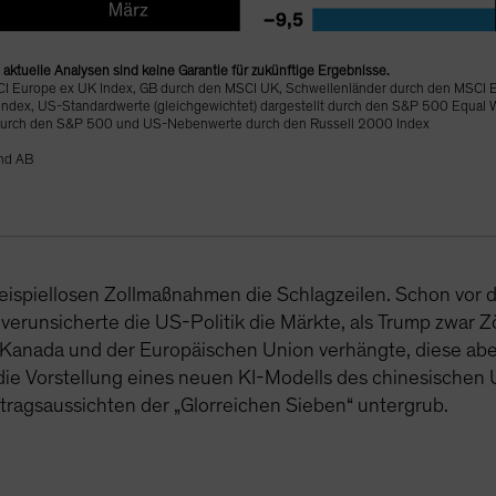
ktuelle Analysen sind keine Garantie für zukünftige Ergebnisse.
CI Europe ex UK Index, GB durch den MSCI UK, Schwellenländer durch den MSCI 
ndex, US-Standardwerte (gleichgewichtet) dargestellt durch den S&P 500 Equal W
 durch den S&P 500 und US-Nebenwerte durch den Russell 2000 Index
und AB
 beispiellosen Zollmaßnahmen die Schlagzeilen. Schon v
verunsicherte die US-Politik die Märkte, als Trump zwar Zö
anada und der Europäischen Union verhängte, diese aber l
 die Vorstellung eines neuen KI-Modells des chinesisch
Ertragsaussichten der „Glorreichen Sieben“ untergrub.