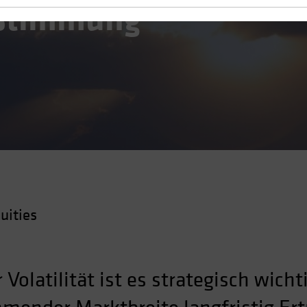
tstimmung
uities
Volatilität ist es strategisch wichti