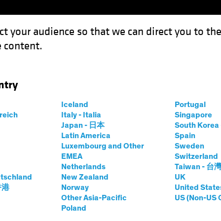
ct your audience so that we can direct you to th
 content.
Fonds
Kompetenzen
Anlagen im Fokus
Vera
ntry
chimmer inmitten trüber Marktstimmung
Iceland
Portugal
rreich
Italy - Italia
Singapore
Japan - 日本
South Kore
Latin America
Spain
Luxembourg and Other
Sweden
andelskriege
Künstliche Intelligenz (KI)
Volatilität
EMEA
Switzerland
Netherlands
Taiwan - 台
ck:
tschland
New Zealand
UK
 香港
Norway
United State
himmer inmitten
Other Asia-Pacific
US (Non-US 
Poland