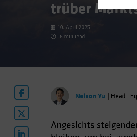
trüber Mark
10. April 2025
8 min read
Nelson Yu
|
Head—Eq
Angesichts steigender 