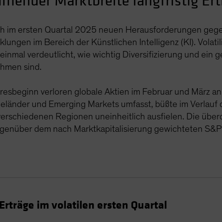
mender Marktbreite langfristig Ertr
ich im ersten Quartal 2025 neuen Herausforderungen ge
lungen im Bereich der Künstlichen Intelligenz (KI). Vola
inmal verdeutlicht, wie wichtig Diversifizierung und ein 
hmen sind.
esbeginn verloren globale Aktien im Februar und März an
trieländer und Emerging Markets umfasst, büßte im Verlauf
n verschiedenen Regionen uneinheitlich ausfielen. Die übe
genüber dem nach Marktkapitalisierung gewichteten S&P 
Erträge im volatilen ersten Quartal