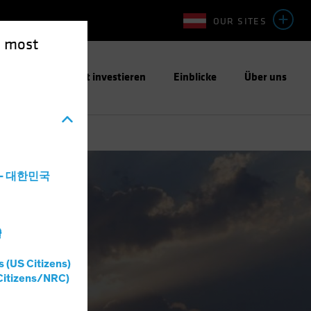
OUR SITES
e most
ntwortungsbewusst investieren
Einblicke
Über uns
a - 대한민국
Aktien
Blog
灣
s (US Citizens)
Citizens/NRC)