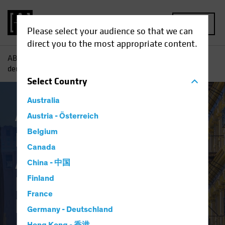
MENU
Please select your audience so that we can
direct you to the most appropriate content.
AB
Einblicke
Investment
Endlich im Blickfeld? Aktien
der „Old Economy“ bekennen Farbe
Select
Country
Australia
Aktien
Austria - Österreich
Blog
Belgium
Endlich im Blickfeld?
Canada
Aktien der „Old
China - 中国
Economy“ bekennen
Finland
France
Farbe
Germany - Deutschland