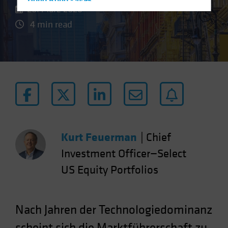
Hong Kong - 香港
20. März 2026
Hungary
4 min read
Iceland
Italy - Italia
Japan - 日本
Latin America
Luxembourg and Other EMEA
Netherlands
New Zealand
Kurt Feuerman
|
Chief
Norway
Investment Officer—Select
Other Asia-Pacific
US Equity Portfolios
Poland
Portugal
Singapore
Nach Jahren der Technologiedominanz
South Korea - 대한민국
scheint sich die Marktführerschaft zu