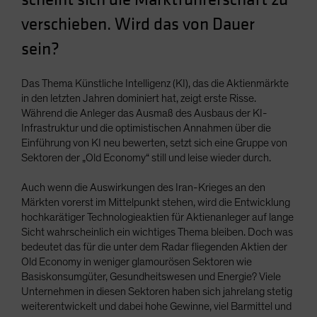
Spain
verschieben. Wird das von Dauer
Sweden
sein?
Switzerland
Taiwan - 台灣
Das Thema Künstliche Intelligenz (KI), das die Aktienmärkte
in den letzten Jahren dominiert hat, zeigt erste Risse.
UK
Während die Anleger das Ausmaß des Ausbaus der KI-
United States (US Citizens)
Infrastruktur und die optimistischen Annahmen über die
Einführung von KI neu bewerten, setzt sich eine Gruppe von
US (Non-US Citizens/NRC)
Sektoren der „Old Economy“ still und leise wieder durch.
Auch wenn die Auswirkungen des Iran-Krieges an den
Märkten vorerst im Mittelpunkt stehen, wird die Entwicklung
hochkarätiger Technologieaktien für Aktienanleger auf lange
Sicht wahrscheinlich ein wichtiges Thema bleiben. Doch was
bedeutet das für die unter dem Radar fliegenden Aktien der
Old Economy in weniger glamourösen Sektoren wie
Basiskonsumgüter, Gesundheitswesen und Energie? Viele
Unternehmen in diesen Sektoren haben sich jahrelang stetig
weiterentwickelt und dabei hohe Gewinne, viel Barmittel und