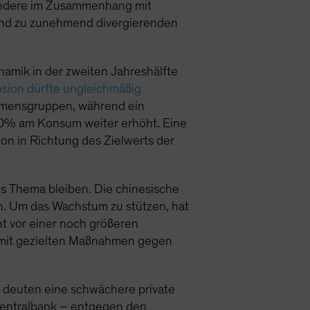
sondere im Zusammenhang mit
n und zu zunehmend divergierenden
amik in der zweiten Jahreshälfte
nsion dürfte ungleichmäßig
ommensgruppen, während ein
10% am Konsum weiter erhöht. Eine
ion in Richtung des Zielwerts der
s Thema bleiben. Die chinesische
n. Um das Wachstum zu stützen, hat
t vor einer noch größeren
 mit gezielten Maßnahmen gegen
s deuten eine schwächere private
 Zentralbank – entgegen den