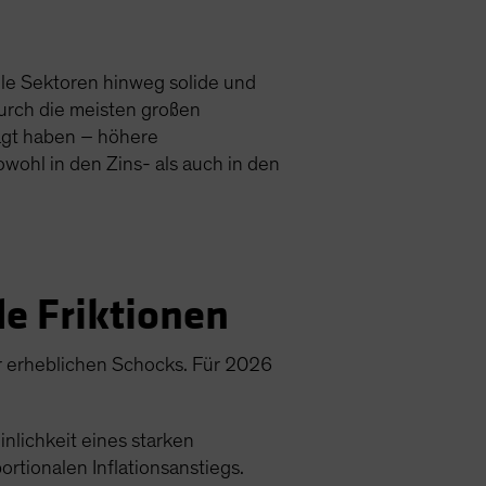
lle Sektoren hinweg solide und
urch die meisten großen
rägt haben – höhere
ohl in den Zins- als auch in den
e Friktionen
er erheblichen Schocks. Für 2026
nlichkeit eines starken
rtionalen Inflationsanstiegs.