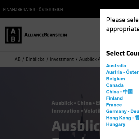
FINANZBERATER - ÖSTERREICH
Please sele
appropriate
Select
Cou
AB
Einblicke
Investment
Ausblick Anleihenmarkt 202
Australia
Austria - Öste
Belgium
Canada
China - 中国
Finland
Ausblick
China
Einkommen
Fal
France
Innovation
Volatilität
Wirtschaf
Germany - Deu
Hong Kong -
Ausblick Anl
Hungary