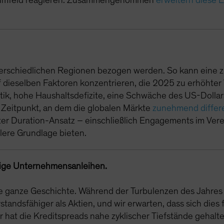
nsumfeld reagieren. Zusammengenommen
erweitern diese 
erschiedlichen Regionen bezogen werden. So kann eine z
dieselben Faktoren konzentrieren, die 2025 zu erhöhter V
tik, hohe Haushaltsdefizite, eine Schwäche des US-Dolla
 Zeitpunkt, an dem die globalen Märkte
zunehmend differ
ierter Duration-Ansatz – einschließlich Engagements im Ver
lere Grundlage bieten.
rtige Unternehmensanleihen.
die ganze Geschichte. Während der Turbulenzen des Jahres
ndsfähiger als Aktien, und wir erwarten, dass sich dies fo
r hat die Kreditspreads nahe zyklischer Tiefstände gehalte