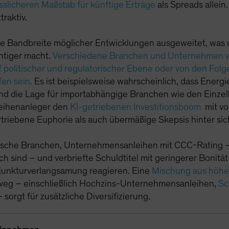
ässlicheren Maßstab für künftige Erträge
als Spreads allein
raktiv.
die Bandbreite möglicher Entwicklungen ausgeweitet, was 
tiger macht.
Verschiedene Branchen und Unternehmen we
 politischer und regulatorischer Ebene oder von den Fol
en sein.
Es ist beispielsweise wahrscheinlich, dass Ener
end die Lage für importabhängige Branchen wie den Einze
nleihenanleger den
KI-getriebenen Investitionsboom
mit vo
triebene Euphorie als auch übermäßige Skepsis hinter sic
yklische Branchen, Unternehmensanleihen mit CCC-Rating – 
ch sind – und verbriefte Schuldtitel mit geringerer Bonit
njunkturverlangsamung reagieren. Eine
Mischung aus höher
weg – einschließlich Hochzins-Unternehmensanleihen,
Sc
sorgt für zusätzliche Diversifizierung.