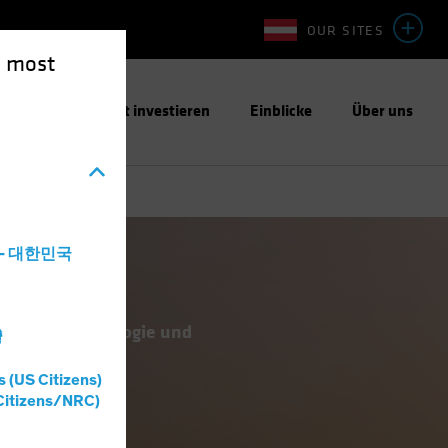
OUR SITES
e most
ntwortungsbewusst investieren
Einblicke
Über uns
a - 대한민국
z (KI)
Technologie und
灣
s (US Citizens)
Citizens/NRC)