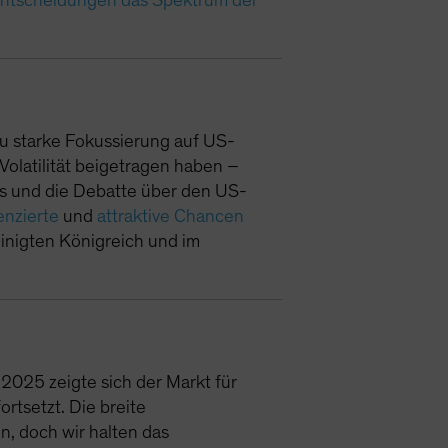
Entscheidungen das Spektrum der
u starke Fokussierung auf US-
olatilität beigetragen haben –
rs und die Debatte über den US-
enzierte
und
attraktive Chancen
einigten Königreich und im
 2025 zeigte sich der Markt für
rtsetzt. Die breite
n, doch wir halten das