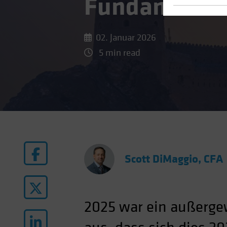
Fundament u
02. Januar 2026
5 min read
Scott DiMaggio, CFA
2025 war ein außergew