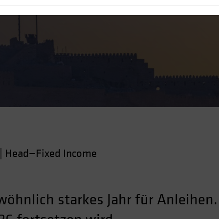
nd Balance
|
Head—Fixed Income
öhnlich starkes Jahr für Anleihen