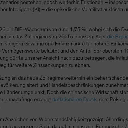
szenarios bestehen jedoch weiterhin Friktionen – insbe
her Intelligenz (KI) – die episodische Volatilität auslöse
026 ein BIP-Wachstum von rund 1,75 %, wobei sich die Dyn
hmen an das Zollregime von 2025 anpassen. Aber
die Expa
onen steigern Gewinne und Finanzmärkte für höhere Eink
e Vermögenswerte belastet und den Anteil der obersten 
ng dürfte unserer Ansicht nach dazu beitragen, die Inflat
eg für weitere Zinssenkungen zu ebnen.
sung an das neue Zollregime weiterhin ein beherrschende
e Bevölkerung altert und Handelsbeschränkungen zunehme
e Länder umgelenkt. Doch die chinesische Wirtschaft steh
innennachfrage erzeugt
deflationären Druck
, dem Peking
.
um Anzeichen von Widerstandsfähigkeit gezeigt. Allerding
ruck aus unserer Sicht darauf hin, dass die Europäische