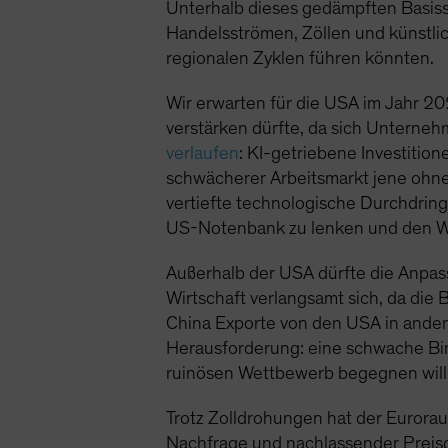
Unterhalb dieses gedämpften Basis
Handelsströmen, Zöllen und künstlic
regionalen Zyklen führen könnten.
Wir erwarten für die USA im Jahr 2
verstärken dürfte, da sich Unterne
verlaufen
: KI-getriebene Investiti
schwächerer Arbeitsmarkt jene ohn
vertiefte technologische Durchdringu
US-Notenbank zu lenken und den W
Außerhalb der USA dürfte die Anpas
Wirtschaft verlangsamt sich, da di
China Exporte von den USA in ander
Herausforderung: eine schwache B
ruinösen Wettbewerb begegnen will
Trotz Zolldrohungen hat der Eurora
Nachfrage und nachlassender Preisd