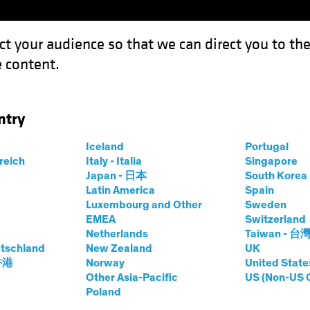
ct your audience so that we can direct you to th
 content.
Fonds
Kompetenzen
Anlagen im Fokus
Vera
ntry
6: Fundament und Balance
Iceland
Portugal
rreich
Italy - Italia
Singapore
Japan - 日本
South Kore
Latin America
Spain
Luxembourg and Other
Sweden
EMEA
Switzerland
ling Rates
Gesetzliche Auflagen
Künstliche Intelligen
Netherlands
Taiwan - 台
t
Anleihen
Blog
tschland
New Zealand
UK
 香港
Norway
United State
eihenmarkt 2026:
Other Asia-Pacific
US (Non-US 
Poland