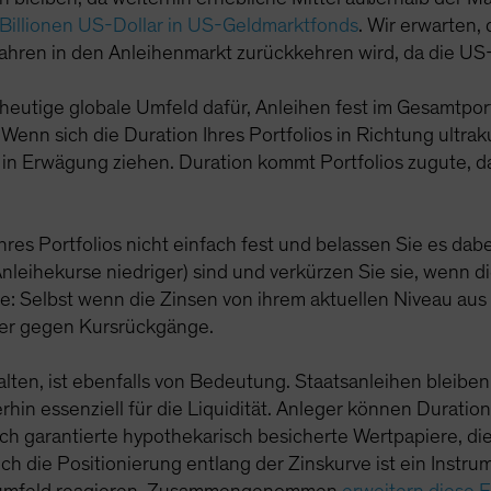
 Billionen US-Dollar in US-Geldmarktfonds
. Wir erwarten, 
hren in den Anleihenmarkt zurückkehren wird, da die US
 heutige globale Umfeld dafür, Anleihen fest im Gesamtpor
 Wenn sich die Duration Ihres Portfolios in Richtung ultra
g in Erwägung ziehen. Duration kommt Portfolios zugute, d
hres Portfolios nicht einfach fest und belassen Sie es dab
nleihekurse niedriger) sind und verkürzen Sie sie, wenn d
: Selbst wenn die Zinsen von ihrem aktuellen Niveau aus 
er gegen Kursrückgänge.
lten, ist ebenfalls von Bedeutung. Staatsanleihen bleiben 
erhin essenziell für die Liquidität. Anleger können Durati
ich garantierte hypothekarisch besicherte Wertpapiere, di
ch die Positionierung entlang der Zinskurve ist ein Instrum