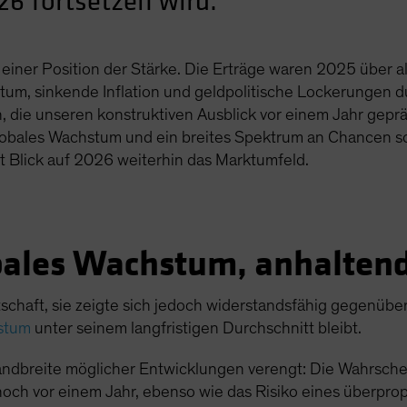
26 fortsetzen wird.
einer Position der Stärke. Die Erträge waren 2025 über a
m, sinkende Inflation und geldpolitische Lockerungen d
, die unseren konstruktiven Ausblick vor einem Jahr gep
obales Wachstum und ein breites Spektrum an Chancen sow
 Blick auf 2026 weiterhin das Marktumfeld.
ales Wachstum, anhaltend
schaft, sie zeigte sich jedoch widerstandsfähig gegenüb
stum
unter seinem langfristigen Durchschnitt bleibt.
andbreite möglicher Entwicklungen verengt: Die Wahrschei
och vor einem Jahr, ebenso wie das Risiko eines überpropo