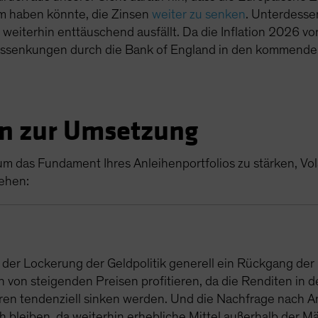
m haben könnte, die Zinsen
weiter zu senken
. Unterdesse
g weiterhin enttäuschend ausfällt. Da die Inflation 2026 vo
inssenkungen durch die Bank of England in den kommende
en zur Umsetzung
um das Fundament Ihres Anleihenportfolios zu stärken, Vol
tehen:
t der Lockerung der Geldpolitik generell ein Rückgang der
h von steigenden Preisen profitieren, da die Renditen in 
en tendenziell sinken werden. Und die Nachfrage nach A
 bleiben, da weiterhin erhebliche Mittel außerhalb der M