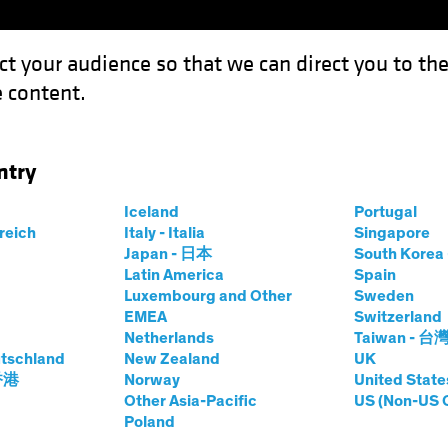
ct your audience so that we can direct you to th
 content.
Fonds
Kompetenzen
Anlagen im Fokus
Vera
ntry
ngten Zinsvolatilität profitieren können
Iceland
Portugal
rreich
Italy - Italia
Singapore
Japan - 日本
South Kore
Latin America
Spain
Luxembourg and Other
Sweden
zliche Auflagen
Steigende Zinsen
US Election
Volati
EMEA
Switzerland
Netherlands
Taiwan - 台
von der
tschland
New Zealand
UK
 香港
Norway
United State
n Zinsvolatilität
Other Asia-Pacific
US (Non-US 
Poland