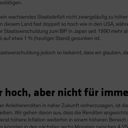
bestätigen.
 ein wachsendes Staatsdefizit nicht zwangsläufig zu höher
in diesem Land fast doppelt so hoch wie in den USA, währen
der Staatsverschuldung zum BIP in Japan seit 1990 mehr al
% auf etwa 1 % (heutiger Stand) gesunken ist.
taatsverschuldung jedoch so bekannt, dass wir glauben, da
 hoch, aber nicht für imme
 Anleiherenditen in naher Zukunft vorherzusagen, ist die 
 bleiben. Wir gehen davon aus, dass die Renditen angesicht
rat höhere Inflation weiterhin in einem höheren Bereich
en könnten in den nächsten sechs Monaten zwischen 4,25