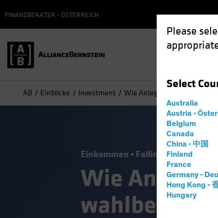
FINANZBERATER - ÖSTERREICH
Please sele
appropriate
Select
Cou
AB
Einblicke
Investment
Wie Anleger von der wahlbedi
Australia
Austria - Öste
Belgium
Canada
China - 中国
Einkommen
Falling Rates
Geset
Finland
France
Wie Anleger 
Germany - Deu
Hong Kong -
wahlbedingte
Hungary