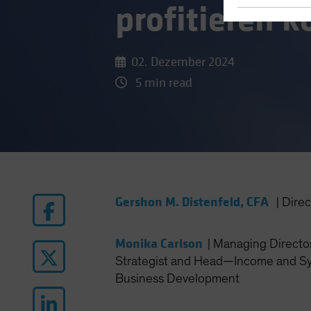
profitieren 
02. Dezember 2024
5 min read
Gershon M. Distenfeld, CFA
|
Dire
Monika Carlson
|
Managing Director
Strategist and Head—Income and Sy
Business Development