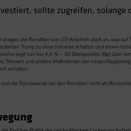
estiert, sollte zugreifen, solange 
stiegen die Renditen von US-Anleihen stark an, was auf S
räsidenten Trump zu einer höheren Inflation und einem höhe
leihe liegt nun bei 4,4 % – 80 Basispunkte (Bp) über den
ölle, Steuern und andere Maßnahmen der neuen Regierung
ch anhalten.
ät und die Trendwende bei den Renditen nicht als Rücksch
wegung
die Fed ihre Politik der geldpolitischen Lockerung fortse