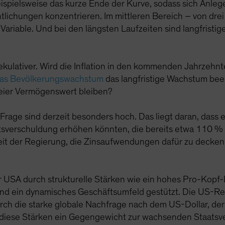
eispielsweise das kurze Ende der Kurve, sodass sich Anleg
lichungen konzentrieren. Im mittleren Bereich – von drei 
Variable. Und bei den längsten Laufzeiten sind langfrist
kulativer. Wird die Inflation in den kommenden Jahrzehnte
das Bevölkerungswachstum
das langfristige Wachstum be
freier Vermögenswert bleiben?
 Frage sind derzeit besonders hoch. Das liegt daran, dass
sverschuldung erhöhen könnten, die bereits etwa 110 %
eit der Regierung, die Zinsaufwendungen dafür zu decken,
er USA durch strukturelle Stärken wie ein hohes Pro-Kopf
 und ein dynamisches Geschäftsumfeld gestützt. Die US-Reg
urch die starke globale Nachfrage nach dem US-Dollar, de
 diese Stärken ein Gegengewicht zur wachsenden Staatsv