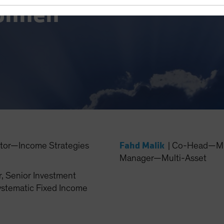
können
Fahd Malik
ctor—Income Strategies
|
Co-Head—Mult
Manager—Multi-Asset
, Senior Investment
stematic Fixed Income