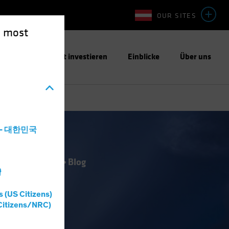
OUR SITES
e most
ntwortungsbewusst investieren
Einblicke
Über uns
a - 대한민국
lität
Anleihen
Blog
灣
s (US Citizens)
Citizens/NRC)