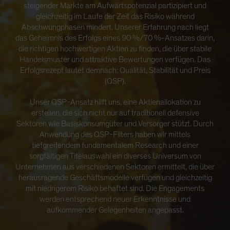
steigender Märkte am Aufwärtspotenzial partizipiert und
gleichzeitig im Laufe der Zeit das Risiko während
Abschwungphasen mindert. Unserer Erfahrung nach liegt
das Geheimnis des Erfolgs eines 90 %/70 %-Ansatzes darin,
die richtigen hochwertigen Aktien zu finden, die über stabile
Handelsmuster und attraktive Bewertungen verfügen. Das
Erfolgsrezept lautet demnach: Qualität, Stabilität und Preis
(QSP).
Unser QSP-Ansatz hilft uns, eine Aktienallokation zu
erstellen, die sich nicht nur auf traditionell defensive
Sektoren wie Basiskonsumgüter und Versorger stützt. Durch
Anwendung des QSP-Filters haben wir mittels
tiefgreifendem fundamentalem Research und einer
sorgfältigen Titelauswahl ein diverses Universum von
Unternehmen aus verschiedenen Sektoren ermittelt, die über
herausragende Geschäftsmodelle verfügen und gleichzeitig
mit niedrigerem Risiko behaftet sind. Die Engagements
werden entsprechend neuer Erkenntnisse und
aufkommender Gelegenheiten angepasst.