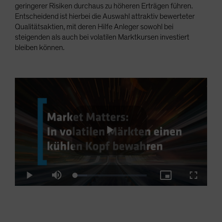
geringerer Risiken durchaus zu höheren Erträgen führen.
Entscheidend ist hierbei die Auswahl attraktiv bewerteter
Qualitätsaktien, mit deren Hilfe Anleger sowohl bei
steigenden als auch bei volatilen Marktkursen investiert
bleiben können.
Play
Loaded
:
Play
Mute
Picture-
Fullscre
16.41%
in-
Picture
Video