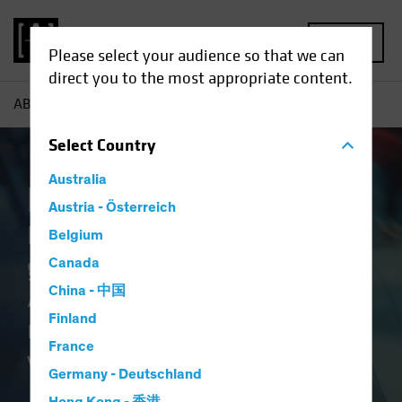
MENU
Please select your audience so that we can
direct you to the most appropriate content.
AB
Defensive Aktien
Select
Country
Australia
Defensive Aktien
Austria - Österreich
Ein von hoher Überzeugung
Belgium
geprägter Core-Equity-
Canada
Ansatz zur Reduzierung der
China - 中国
Finland
mit Marktvolatilität
France
verbundenen Risiken
Germany - Deutschland