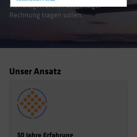
Hong Kong - 香港
vielfältigen Zielen der Anleger
Hungary
Rechnung tragen sollen.
Iceland
Italy - Italia
Japan - 日本
Latin America
Luxembourg and Other EMEA
Netherlands
Unser Ansatz
New Zealand
Norway
Other Asia-Pacific
Poland
Portugal
Singapore
South Korea - 대한민국
50 Jahre Erfahrung