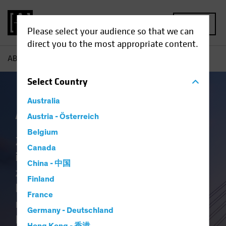
MENU
Please select your audience so that we can
direct you to the most appropriate content.
AB
Kompetenzen | Anleihen
Select
Country
Australia
Anleihen
Austria - Österreich
Belgium
Zusammenführung von
Canada
innovativem Research und
China - 中国
zukunftsgerichteten Perspektiven
Finland
bei unseren globalen und
France
regionalen festverzinslichen
Germany - Deutschland
Investmentlösungen, die den