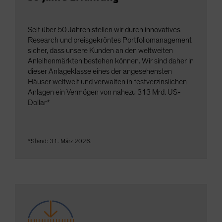
Spain
Sweden
Seit über 50 Jahren stellen wir durch innovatives
Switzerland
Research und preisgekröntes Portfoliomanagement
sicher, dass unsere Kunden an den weltweiten
Taiwan - 台灣
Anleihenmärkten bestehen können. Wir sind daher in
UK
dieser Anlageklasse eines der angesehensten
Häuser weltweit und verwalten in festverzinslichen
United States (US Citizens)
Anlagen ein Vermögen von nahezu 313 Mrd. US-
US (Non-US Citizens/NRC)
Dollar*
*Stand: 31. März 2026.