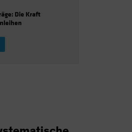
räge: Die Kraft
Anleihen
ystematische