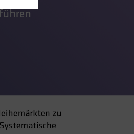
führen
leihemärkten zu
. Systematische