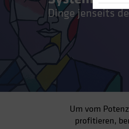
Dinge jenseits d
Um vom Potenzi
profitieren, b