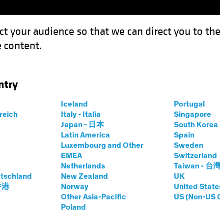
ct your audience so that we can direct you to th
 content.
Fonds
Kompetenzen
Anlagen im Fokus
Vera
ntry
Iceland
Portugal
rreich
Italy - Italia
Singapore
Japan - 日本
South Kore
Latin America
Spain
Luxembourg and Other
Sweden
EMEA
Switzerland
Netherlands
Taiwan - 台
tschland
New Zealand
UK
 香港
Norway
United State
Other Asia-Pacific
US (Non-US 
e Anleihen:
Poland