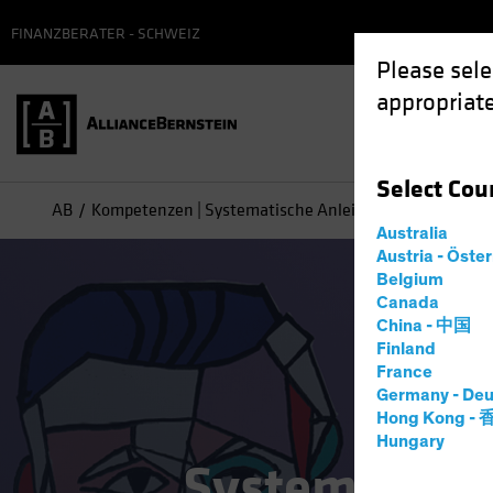
FINANZBERATER - SCHWEIZ
Please sele
appropriate
Select
Cou
AB
Kompetenzen | Systematische Anleihen
Australia
Austria - Öste
Belgium
Canada
China - 中国
Finland
France
Germany - Deu
Hong Kong -
Hungary
Systematisch