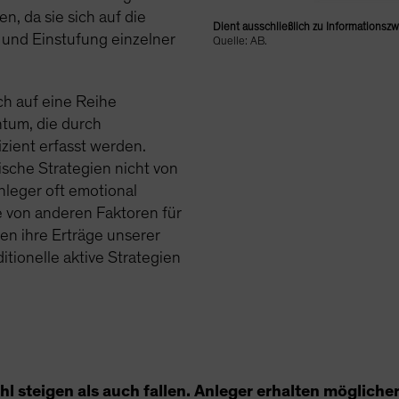
n, da sie sich auf die
Dient ausschließlich zu Informationsz
und Einstufung einzelner
Quelle: AB.
ch auf eine Reihe
tum, die durch
izient erfasst werden.
ische Strategien nicht von
nleger oft emotional
e von anderen Faktoren für
en ihre Erträge unserer
itionelle aktive Strategien
l steigen als auch fallen. Anleger erhalten möglicher