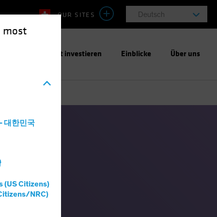
OUR SITES
Deutsch
e most
ntwortungsbewusst investieren
Einblicke
Über uns
a - 대한민국
灣
s (US Citizens)
Citizens/NRC)