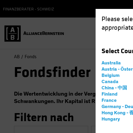
FINANZBERATER - SCHWEIZ
Please sele
appropriate
Select
Cou
AB
Fonds
Australia
Fondsfinder
Austria - Öste
Belgium
Canada
China - 中国
Die Wertentwicklung in der Vergangenheit ist k
Finland
France
Schwankungen. Ihr Kapital ist Risiken ausgeset
Germany - Deu
Filtern nach
Hong Kong -
Hungary