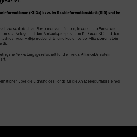
gesetzt.
erinformationen (KIIDs) bzw. im Basisinformationsblatt (BiB) und im
 sich ausschließlich an Bewohner von Ländern, in denen die Fonds und
sollten sich Anleger mit dem Verkaufsprospekt, den KIID oder KID und dem
n Jahres- oder Halbjahresberichts, sind kostenlos bei AllianceBernstein
ltlich.
ragene Verwaltungsgesellschaft für die Fonds. AllianceBernstein
ert.
mationen über die Eignung des Fonds für die Anlagebedürfnisse eines