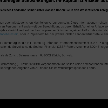
nterliegen Schwankungen. Ihr Kapital ist Risiken aus
s dieses Fonds und seiner Anteilklassen finden Sie in den Wesentlichen Anleg
en oder mit steuerlichen Nachteilen verbunden sein. Diese Informationen richten
der an Personen mit anderweitiger Berechtigung zu deren Erhalt. Vor einer Anlage 
Halbjahresbericht vertraut machen. Kopien der Dokumente, einschließlich des jüngste
iancebernstein
, oder in Papierform bei der jeweils lokalen Ländervertriebsstelle erhä
53 Luxembourg, ist die in Luxemburg unter der Unternehmensnummer B34405 einget
mission de Surveillance du Secteur Financier (CSSF-Referenznummer S0246) reguli
sale de Zurich, Selnaustrasse 16, 8002 Zürich, Schweiz.
r Verordnung (EU) 2019/2088 vorgenommen und sollen keine erschöpfenden Infor
keitsbezogenen Angaben von AB finden Sie im Verkaufsprospekt des Fonds.