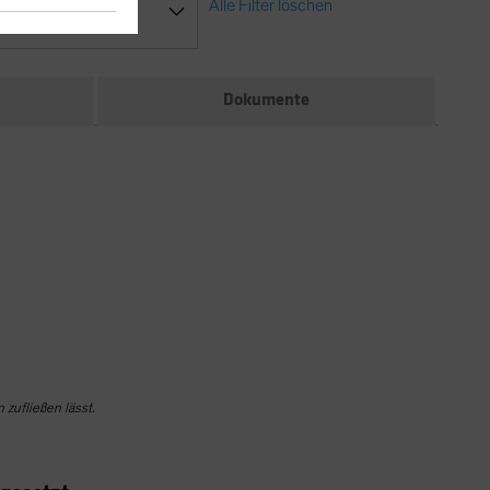
Alle Filter löschen
ssification
Dokumente
zufließen lässt.