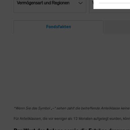
Vermögensart und Regionen
Währungen
Fondsfakten
*Wenn Sie das Symbol „–“ sehen zahlt die betreffende Anteilklasse keine
Für Anteilklassen, die vor weniger als 12 Monaten aufgelegt wurden, kön