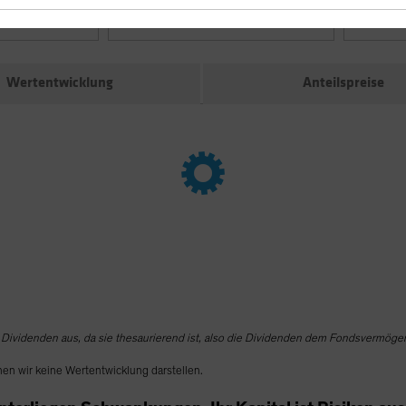
Anteilklasse
SFDR Cla
Wertentwicklung
Anteilspreise
 Dividenden aus, da sie thesaurierend ist, also die Dividenden dem Fondsvermögen 
nen wir keine Wertentwicklung darstellen.