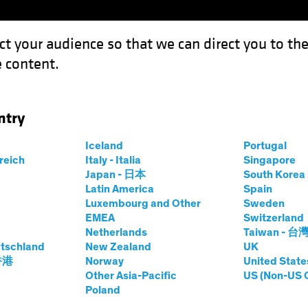
ct your audience so that we can direct you to th
 content.
Fonds
Kompetenzen
Anlagen im Fokus
Vera
ntry
Iceland
Portugal
rreich
Italy - Italia
Singapore
Japan - 日本
South Kore
Latin America
Spain
Luxembourg and Other
Sweden
eine Garantie für zukünftige Ergebnisse. Der Wert de
EMEA
Switzerland
Netherlands
Taiwan - 台
zt.
tschland
New Zealand
UK
 香港
Norway
United State
Other Asia-Pacific
US (Non-US 
Poland