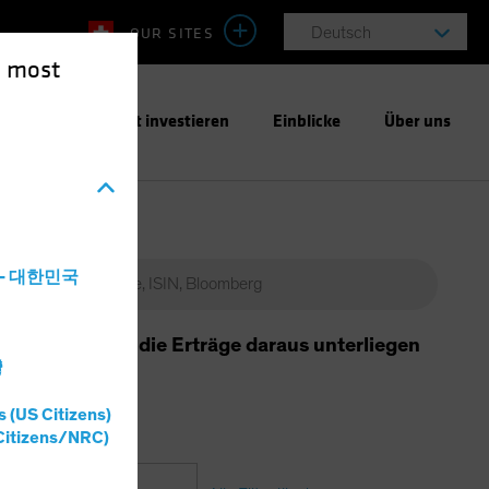
OUR SITES
Deutsch
e most
ntwortungsbewusst investieren
Einblicke
Über uns
a - 대한민국
r Anlage sowie die Erträge daraus unterliegen
灣
s (US Citizens)
Citizens/NRC)