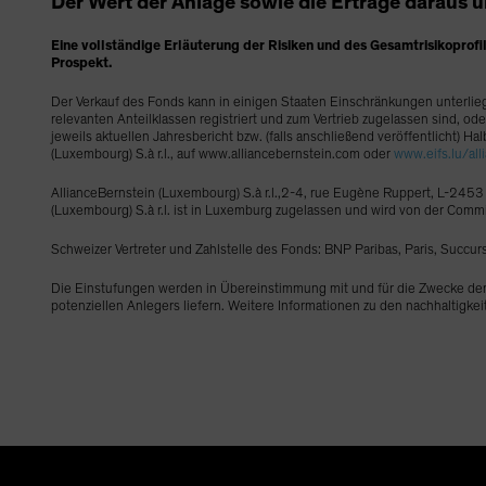
Der Wert der Anlage sowie die Erträge daraus u
Eine vollständige Erläuterung der Risiken und des Gesamtrisikoprofil
Prospekt.
Der Verkauf des Fonds kann in einigen Staaten Einschränkungen unterlieg
relevanten Anteilklassen registriert und zum Vertrieb zugelassen sind, o
jeweils aktuellen Jahresbericht bzw. (falls anschließend veröffentlicht) 
(Luxembourg) S.à r.l., auf www.alliancebernstein.com oder
www.eifs.lu/all
AllianceBernstein (Luxembourg) S.à r.l.,2-4, rue Eugène Ruppert, L-24
(Luxembourg) S.à r.l. ist in Luxemburg zugelassen und wird von der Com
Schweizer Vertreter und Zahlstelle des Fonds: BNP Paribas, Paris, Succur
Die Einstufungen werden in Übereinstimmung mit und für die Zwecke de
potenziellen Anlegers liefern. Weitere Informationen zu den nachhaltig