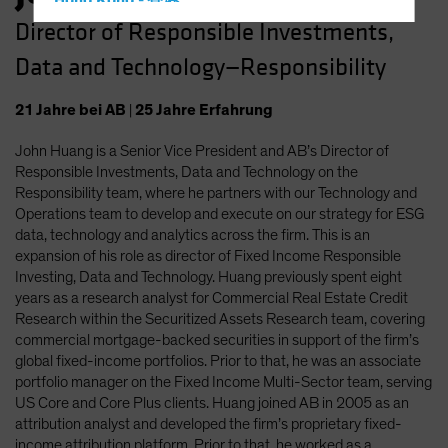
Hong Kong - 香港
Director of Responsible Investments,
Hungary
Data and Technology—Responsibility
Iceland
Italy - Italia
21
Jahre
bei AB
|
25
Jahre
Erfahrung
Japan - 日本
John Huang is a Senior Vice President and AB’s Director of
Latin America
Responsible Investments, Data and Technology on the
Luxembourg and Other EMEA
Responsibility team, where he partners with our Technology and
Operations team to develop and execute on our strategy for ESG
Netherlands
data, technology and analytics across the firm. This is an
New Zealand
expansion of his role as director of Fixed Income Responsible
Investing, Data and Technology. Huang previously spent eight
Norway
years as a research analyst for Commercial Real Estate Credit
Other Asia-Pacific
Research within the Securitized Assets Research team, covering
commercial mortgage-backed securities in support of the firm’s
Poland
global fixed-income portfolios. Prior to that, he was an associate
Portugal
portfolio manager on the Fixed Income Multi-Sector team, serving
US Core and Core Plus clients. Huang joined AB in 2005 as an
Singapore
attribution analyst and developed the firm’s proprietary fixed-
South Korea - 대한민국
income attribution platform. Prior to that, he worked as a