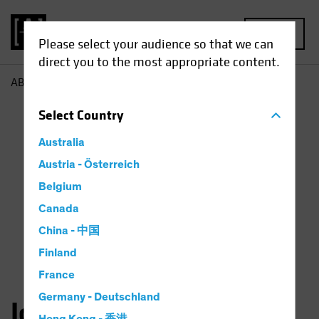
MENU
Please select your audience so that we can
direct you to the most appropriate content.
AB
John Huang
Select
Country
Australia
Austria - Österreich
Belgium
Canada
China - 中国
Finland
France
Germany - Deutschland
John Huang, CFA