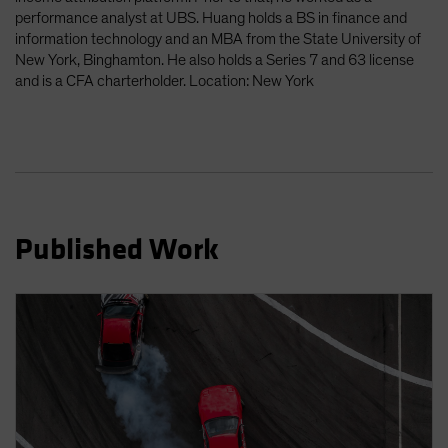
Spain
performance analyst at UBS. Huang holds a BS in finance and
information technology and an MBA from the State University of
Sweden
New York, Binghamton. He also holds a Series 7 and 63 license
Switzerland
and is a CFA charterholder. Location: New York
Taiwan - 台灣
UK
United States (US Citizens)
US (Non-US Citizens/NRC)
Published Work