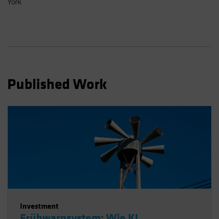
York
Spain
Sweden
Switzerland
Taiwan - 台灣
UK
Published Work
United States (US Citizens)
US (Non-US Citizens/NRC)
Investment
Frühwarnsystem: Wie KI