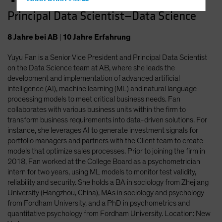
Hong Kong - 香港
Principal Data Scientist—Data Science
Hungary
Iceland
8
Jahre
bei AB
|
10
Jahre
Erfahrung
Italy - Italia
Yuyu Fan is a Senior Vice President and Principal Data Scientist
Japan - 日本
on the Data Science team at AB, where she leads the
Latin America
development and implementation of advanced artificial
intelligence (AI), machine learning (ML) and natural language
Luxembourg and Other EMEA
processing models to meet critical business needs. Fan
Netherlands
collaborates with various business units within the firm to
transform business requirements into data-driven solutions. For
New Zealand
instance, she leverages AI to generate investment signals for
Norway
portfolio managers and partners with the Client team to create
models that optimize sales processes. Prior to joining the firm in
Other Asia-Pacific
2018, Fan worked at the College Board as a psychometrician
Poland
intern for two years, using ML models to monitor test validity,
reliability and security. She holds a BA in sociology from Zhejiang
Portugal
University (Hangzhou, China), MAs in sociology and psychology
Singapore
from Fordham University, and a PhD in psychometrics and
quantitative psychology from Fordham University. Location: New
South Korea - 대한민국