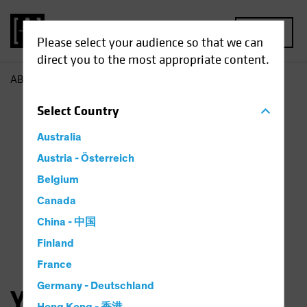
MENU
Please select your audience so that we can
direct you to the most appropriate content.
AB
Yuyu Fan
Select
Country
Australia
Austria - Österreich
Belgium
Canada
China - 中国
Finland
France
Germany - Deutschland
Yuyu Fan