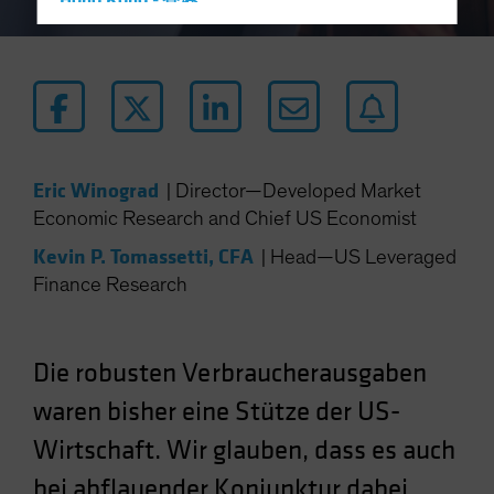
Hong Kong - 香港
Hungary
Iceland
Italy - Italia
Japan - 日本
Latin America
Eric Winograd
|
Director—Developed Market
Luxembourg and Other EMEA
Economic Research and Chief US Economist
Netherlands
Kevin P. Tomassetti, CFA
|
Head—US Leveraged
New Zealand
Finance Research
Norway
Other Asia-Pacific
Die robusten Verbraucherausgaben
Poland
waren bisher eine Stütze der US-
Portugal
Wirtschaft. Wir glauben, dass es auch
Singapore
South Korea - 대한민국
bei abflauender Konjunktur dabei