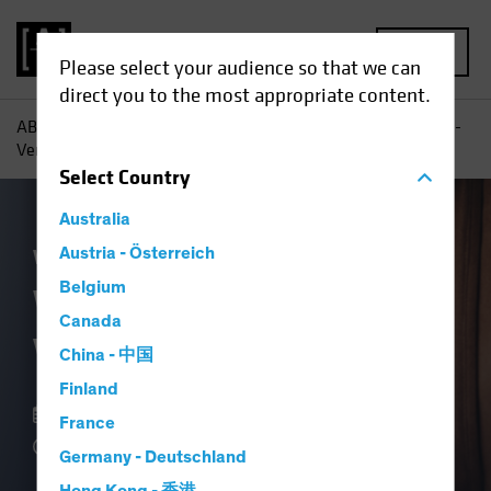
MENU
Please select your audience so that we can
direct you to the most appropriate content.
AB
Einblicke
Konjunkturausblicke
Was ist mit dem US-
Verbraucher los?
Select
Country
Australia
Wirtschaft
Austria - Österreich
Anleihen
Blog
Belgium
Was ist mit dem US-
Canada
Verbraucher los?
China - 中国
Finland
18 September 2023
France
4 min read
Germany - Deutschland