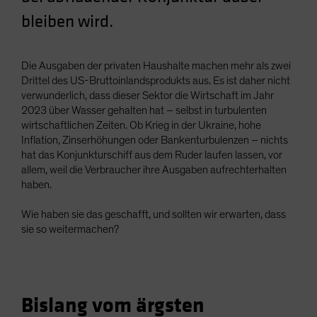
Spain
bleiben wird.
Sweden
Switzerland
Die Ausgaben der privaten Haushalte machen mehr als zwei
Taiwan - 台灣
Drittel des US-Bruttoinlandsprodukts aus. Es ist daher nicht
verwunderlich, dass dieser Sektor die Wirtschaft im Jahr
UK
2023 über Wasser gehalten hat – selbst in turbulenten
United States (US Citizens)
wirtschaftlichen Zeiten. Ob Krieg in der Ukraine, hohe
Inflation, Zinserhöhungen oder Bankenturbulenzen – nichts
US (Non-US Citizens/NRC)
hat das Konjunkturschiff aus dem Ruder laufen lassen, vor
allem, weil die Verbraucher ihre Ausgaben aufrechterhalten
haben.
Wie haben sie das geschafft, und sollten wir erwarten, dass
sie so weitermachen?
Bislang vom ärgsten