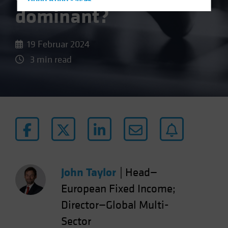
Hong Kong - 香港
dominant?
Hungary
Iceland
19 Februar 2024
Italy - Italia
3 min read
Japan - 日本
Latin America
Luxembourg and Other EMEA
Netherlands
New Zealand
Norway
Other Asia-Pacific
John Taylor
|
Head—
Poland
European Fixed Income;
Portugal
Director—Global Multi-
Singapore
Sector
South Korea - 대한민국