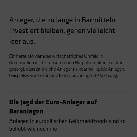
Spain
Sweden
Anleger, die zu lange in Barmitteln
Switzerland
investiert bleiben, gehen vielleicht
Taiwan - 台灣
leer aus.
UK
United States (US Citizens)
Ein herausforderndes wirtschaftliches Umfeld in
US (Non-US Citizens/NRC)
Kombination mit historisch hohen Bargeldrenditen hat dafür
gesorgt, dass zahlreiche Anleger risikoarme liquide Anlagen,
beispielsweise Geldmarktfonds, bevorzugen (
Abbildung
).
Die Jagd der Euro-Anleger auf
Baranlagen
Anlagen in europäischen Geldmarktfonds sind so
beliebt wie noch nie