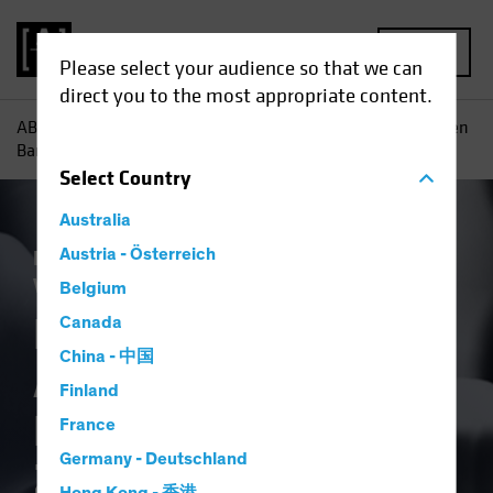
MENU
Please select your audience so that we can
direct you to the most appropriate content.
AB
Einblicke
Investment
Europäische Anleihen: Bleiben
Baranlagen nach der Zinswende dominant?
Select
Country
Australia
Einkommen
Austria - Österreich
Investieren im Spätzyklus
Vermögensaufteilung
Anleihen
Blog
Belgium
Europäische
Canada
China - 中国
Anleihen: Bleiben
Finland
Baranlagen nach der
France
Germany - Deutschland
Zinswende