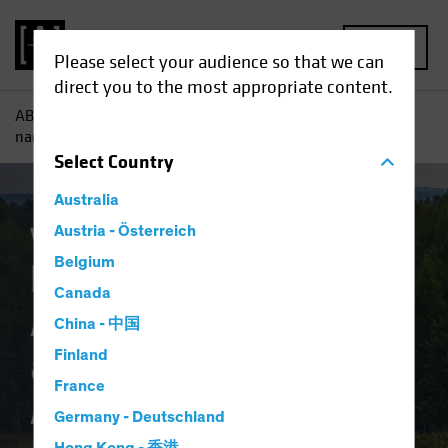
MENU
Please select your audience so that we can
direct you to the most appropriate content.
AB
Einblicke
Investment
Bei „Schwäche“ Aktien
nachkaufen – auch bei Multi-Asset-Strategien?
Select
Country
Australia
Volatilität
Austria - Österreich
Multi-Asset
Blog
Belgium
Bei „Schwäche“
Canada
Aktien nachkaufen –
China - 中国
auch bei Multi-
Finland
France
Asset-Strategien?
Germany - Deutschland