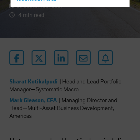
Hong Kong - 香港
23 September 2021
Hungary
4 min read
Iceland
Italy - Italia
Japan - 日本
Latin America
Luxembourg and Other EMEA
Netherlands
New Zealand
Sharat Kotikalpudi
|
Head and Lead Portfolio
Norway
Manager—Systematic Macro
Other Asia-Pacific
Mark Gleason, CFA
|
Managing Director and
Poland
Head—Multi-Asset Business Development,
Americas
Portugal
Singapore
South Korea - 대한민국