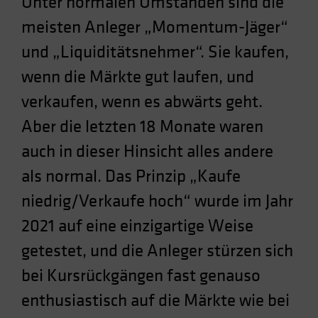
Unter normalen Umständen sind die
Spain
meisten Anleger „Momentum-Jäger“
Sweden
und „Liquiditätsnehmer“. Sie kaufen,
Switzerland
wenn die Märkte gut laufen, und
Taiwan - 台灣
verkaufen, wenn es abwärts geht.
UK
Aber die letzten 18 Monate waren
United States (US Citizens)
US (Non-US Citizens/NRC)
auch in dieser Hinsicht alles andere
als normal. Das Prinzip „Kaufe
niedrig/Verkaufe hoch“ wurde im Jahr
2021 auf eine einzigartige Weise
getestet, und die Anleger stürzen sich
bei Kursrückgängen fast genauso
enthusiastisch auf die Märkte wie bei