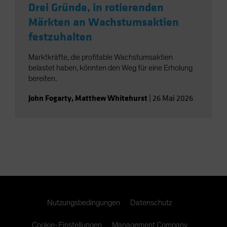
Drei Gründe, in rotierenden
Märkten an Wachstumsaktien
festzuhalten
Marktkräfte, die profitable Wachstumsaktien
belastet haben, könnten den Weg für eine Erholung
bereiten.
John Fogarty
,
Matthew Whitehurst
|
26 Mai 2026
Nutzungsbedingungen
Datenschutz
Cookie-Einstellungen
Management Company