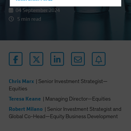
Hong Kong - 香港
04 September 2024
Hungary
5 min read
Iceland
Italy - Italia
Japan - 日本
Latin America
Luxembourg and Other EMEA
Netherlands
New Zealand
Chris Marx
|
Senior Investment Strategist—
Norway
Equities
Other Asia-Pacific
Teresa Keane
|
Managing Director—Equities
Poland
Robert Milano
Portugal
|
Senior Investment Strategist and
Global Co-Head—Equity Business Development
Singapore
South Korea - 대한민국