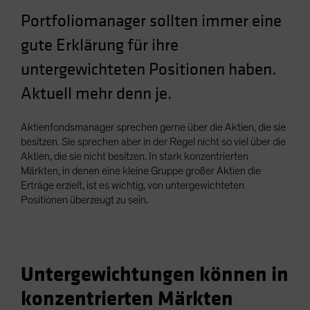
Spain
Portfoliomanager sollten immer eine
Sweden
gute Erklärung für ihre
Switzerland
untergewichteten Positionen haben.
Taiwan - 台灣
Aktuell mehr denn je.
UK
United States (US Citizens)
Aktienfondsmanager sprechen gerne über die Aktien, die sie
US (Non-US Citizens/NRC)
besitzen. Sie sprechen aber in der Regel nicht so viel über die
Aktien, die sie nicht besitzen. In stark konzentrierten
Märkten, in denen eine kleine Gruppe großer Aktien die
Erträge erzielt, ist es wichtig, von untergewichteten
Positionen überzeugt zu sein.
Untergewichtungen können in
konzentrierten Märkten