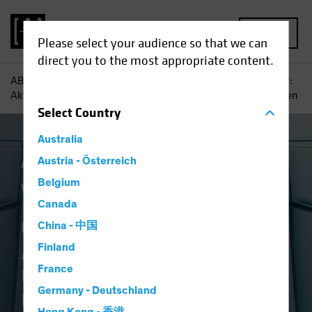
MENU
Please select your audience so that we can
direct you to the most appropriate content.
AB
Einblicke
Investment
Warum halten Sie das nicht?:
Aktienanleger brauchen Überzeugung bei Untergewichtungen
Select
Country
Australia
Aktiv und Passiv
Austria - Österreich
Aktien
Blog
Belgium
Warum halten Sie
Canada
das nicht?
China - 中国
Aktienanleger brauchen
Finland
France
Überzeugung bei
Germany - Deutschland
Untergewichtungen