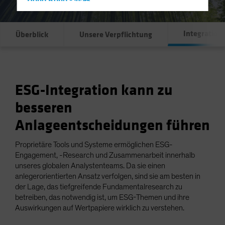
Hong Kong - 香港
Hungary
Iceland
Integration
Überblick
Unsere Verpflichtung
Italy - Italia
Japan - 日本
Latin America
ESG-Integration kann zu
Luxembourg and Other EMEA
besseren
Netherlands
Anlageentscheidungen führen
New Zealand
Norway
Proprietäre Tools und Systeme ermöglichen ESG-
Engagement, -Research und Zusammenarbeit innerhalb
Other Asia-Pacific
unseres globalen Analystenteams. Da sie einen
Poland
anlegerorientierten Ansatz verfolgen, sind sie am besten in
der Lage, das tiefgreifende Fundamentalresearch zu
Portugal
betreiben, das notwendig ist, um ESG-Themen und ihre
Singapore
Auswirkungen auf Wertpapiere wirklich zu verstehen.
South Korea - 대한민국