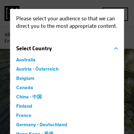
MENU
Please select your audience so that we can
direct you to the most appropriate content.
AB
Verantwortungsbewusst investieren | Integration und
Engagement
Select
Country
Australia
Verantwortungsbew
Austria - Österreich
Belgium
usst investieren:
Canada
ESG Integration und
China - 中国
Engagement
Finland
France
Germany - Deutschland