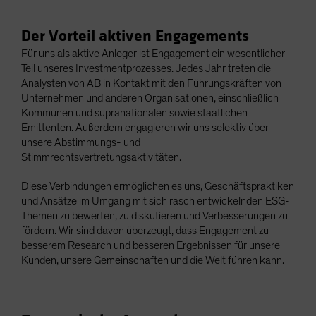
Spain
Der Vorteil aktiven Engagements
Sweden
Für uns als aktive Anleger ist Engagement ein wesentlicher
Switzerland
Teil unseres Investmentprozesses. Jedes Jahr treten die
Taiwan - 台灣
Analysten von AB in Kontakt mit den Führungskräften von
Unternehmen und anderen Organisationen, einschließlich
UK
Kommunen und supranationalen sowie staatlichen
United States (US Citizens)
Emittenten. Außerdem engagieren wir uns selektiv über
unsere Abstimmungs- und
US (Non-US Citizens/NRC)
Stimmrechtsvertretungsaktivitäten.
Diese Verbindungen ermöglichen es uns, Geschäftspraktiken
und Ansätze im Umgang mit sich rasch entwickelnden ESG-
Themen zu bewerten, zu diskutieren und Verbesserungen zu
fördern. Wir sind davon überzeugt, dass Engagement zu
besserem Research und besseren Ergebnissen für unsere
Kunden, unsere Gemeinschaften und die Welt führen kann.