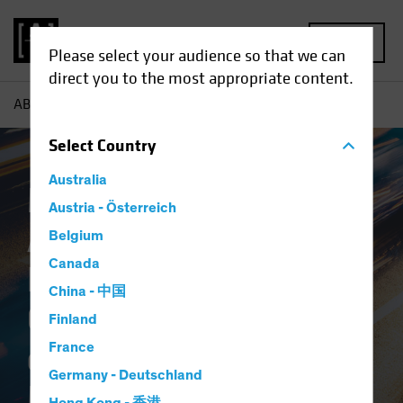
MENU
Please select your audience so that we can
direct you to the most appropriate content.
AB
Market Matters
Select
Country
Australia
Market Matters |
Austria - Österreich
Aktuelle
Belgium
Canada
Erkenntnisse für die
China - 中国
Orientierung an
Finland
dynamischen
France
Germany - Deutschland
Märkten