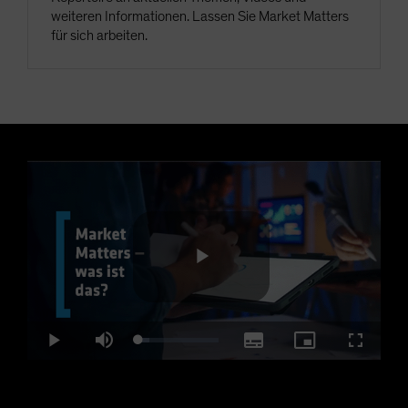
weiteren Informationen. Lassen Sie Market Matters
für sich arbeiten.
Play
Loaded
:
Play
Mute
Subtitles
Picture-
Fullscre
13.61%
in-
Picture
Video