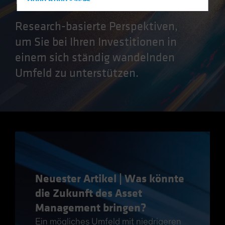
Hong Kong - 香港
Hungary
Research-basierte Perspektiven,
Iceland
um Sie bei Ihren Investitionen in
Italy - Italia
einem sich ständig wandelnden
Japan - 日本
Umfeld zu unterstützen.
Latin America
Luxembourg and Other EMEA
Netherlands
New Zealand
Norway
Other Asia-Pacific
Poland
Neuester Artikel | Was könnte
Portugal
die Zukunft des Asset
Singapore
Management bringen?
South Korea - 대한민국
Ein mögliches Umfeld mit niedrigeren