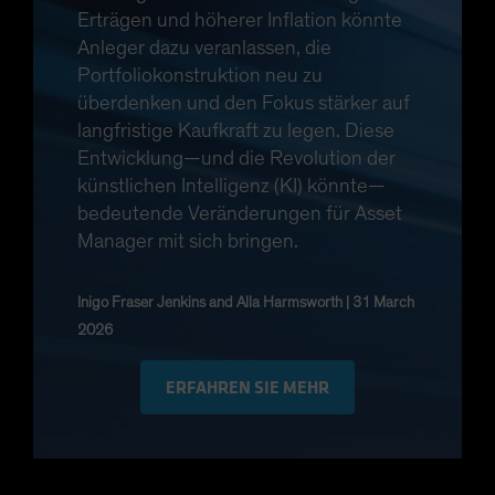
Spain
Erträgen und höherer Inflation könnte
Anleger dazu veranlassen, die
Sweden
Portfoliokonstruktion neu zu
Switzerland
überdenken und den Fokus stärker auf
Taiwan - 台灣
langfristige Kaufkraft zu legen. Diese
UK
Entwicklung—und die Revolution der
künstlichen Intelligenz (KI) könnte—
United States (US Citizens)
bedeutende Veränderungen für Asset
US (Non-US Citizens/NRC)
Manager mit sich bringen.
Inigo Fraser Jenkins and Alla Harmsworth | 31 March
2026
ERFAHREN SIE MEHR