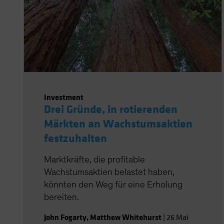
Investment
Drei Gründe, in rotierenden
Märkten an Wachstumsaktien
festzuhalten
Marktkräfte, die profitable
Wachstumsaktien belastet haben,
könnten den Weg für eine Erholung
bereiten.
John Fogarty
,
Matthew Whitehurst
|
26 Mai