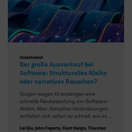
Investment
Der große Ausverkauf bei
Software: Strukturelles Risiko
oder narratives Rauschen?
Sorgen wegen KI erzwingen eine
schnelle Neubewertung von Software-
Aktien. Aber disruptive Veränderungen
entfalten sich selten so schnell, wie es
die Märkte erwarten.
Lei Qiu
,
John Fogarty
,
Kent Hargis
,
Thorsten