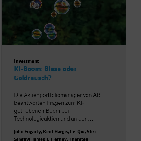
Investment
KI-Boom: Blase oder
Goldrausch?
Die Aktienportfoliomanager von AB
beantworten Fragen zum KI-
getriebenen Boom bei
Technologieaktien und an den
Aktienmärkten.
John Fogarty
,
Kent Hargis
,
Lei Qiu
,
Shri
Singhvi
,
James T. Tierney
,
Thorsten