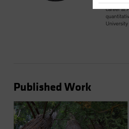
nearly thr
career at 
quantitati
University
Published Work