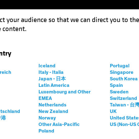
ct your audience so that we can direct you to th
 content.
Fonds
Kompetenzen
Anlagen im Fokus
Vera
ntry
Iceland
Portugal
rreich
Italy - Italia
Singapore
n H. Fogarty, CFA
Japan - 日本
South Kore
Latin America
Spain
Luxembourg and Other
Sweden
ief Investment Officer—US Growth E
EMEA
Switzerland
Netherlands
Taiwan - 台
tschland
bei AB
|
38
Jahre
New Zealand
Erfahrung
UK
 香港
Norway
United State
Other Asia-Pacific
US (Non-US 
garty is a Senior Vice President and Co-Chief Investment 
Poland
 a fundamental research analyst covering consumer-discret