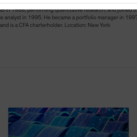
ee years as a hedge fund manager at Dialectic Capital Ma
AB in 1988, performing quantitative research, and joined 
ve analyst in 1995. He became a portfolio manager in 1997
 and is a CFA charterholder. Location: New York