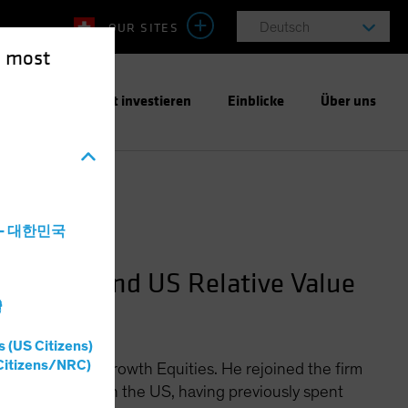
OUR SITES
Deutsch
e most
ntwortungsbewusst investieren
Einblicke
Über uns
a - 대한민국
quities and US Relative Value
灣
s (US Citizens)
Citizens/NRC)
Officer for US Growth Equities. He rejoined the firm
ionary stocks in the US, having previously spent