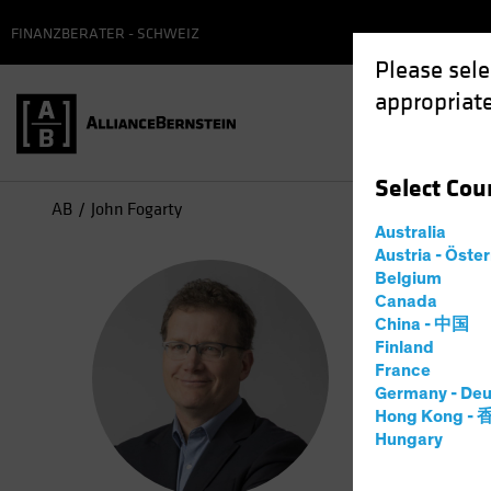
FINANZBERATER - SCHWEIZ
Please sele
appropriate
Select
Cou
AB
John Fogarty
Australia
Austria - Öste
Joh
Belgium
Canada
China - 中国
Co-Ch
Finland
France
Germany - Deu
31
Jahre
Hong Kong -
Hungary
John H. Fo
in 2006 as