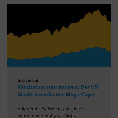
Investment
Wachstum neu denken: Der US-
Markt jenseits der Mega-Caps
Anleger in US-Wachstumsaktien
können eine breitere Palette