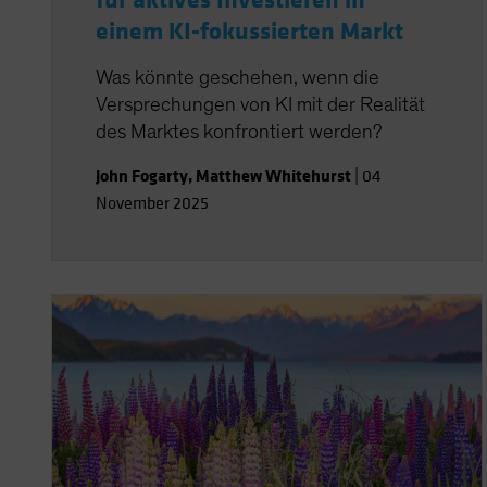
für aktives Investieren in
einem KI-fokussierten Markt
Was könnte geschehen, wenn die
Versprechungen von KI mit der Realität
des Marktes konfrontiert werden?
John Fogarty
,
Matthew Whitehurst
|
04
November 2025