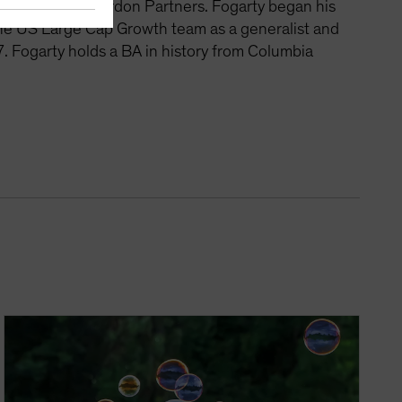
nagement and Vardon Partners. Fogarty began his
the US Large Cap Growth team as a generalist and
. Fogarty holds a BA in history from Columbia