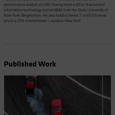
Spain
performance analyst at UBS. Huang holds a BS in finance and
information technology and an MBA from the State University of
Sweden
New York, Binghamton. He also holds a Series 7 and 63 license
Switzerland
and is a CFA charterholder. Location: New York
Taiwan - 台灣
UK
United States (US Citizens)
US (Non-US Citizens/NRC)
Published Work