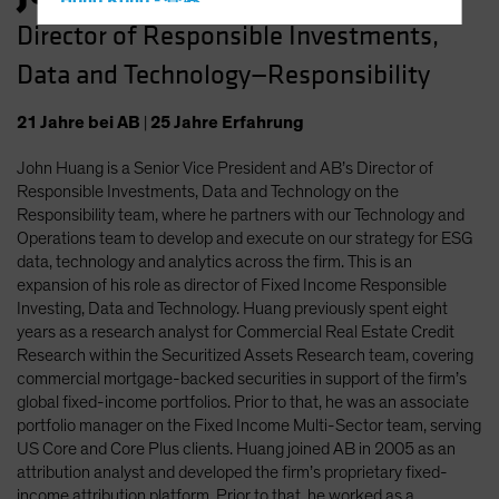
Hong Kong - 香港
Director of Responsible Investments,
Hungary
Data and Technology—Responsibility
Iceland
Italy - Italia
21
Jahre
bei AB
|
25
Jahre
Erfahrung
Japan - 日本
John Huang is a Senior Vice President and AB’s Director of
Latin America
Responsible Investments, Data and Technology on the
Luxembourg and Other EMEA
Responsibility team, where he partners with our Technology and
Operations team to develop and execute on our strategy for ESG
Netherlands
data, technology and analytics across the firm. This is an
New Zealand
expansion of his role as director of Fixed Income Responsible
Investing, Data and Technology. Huang previously spent eight
Norway
years as a research analyst for Commercial Real Estate Credit
Other Asia-Pacific
Research within the Securitized Assets Research team, covering
commercial mortgage-backed securities in support of the firm’s
Poland
global fixed-income portfolios. Prior to that, he was an associate
Portugal
portfolio manager on the Fixed Income Multi-Sector team, serving
US Core and Core Plus clients. Huang joined AB in 2005 as an
Singapore
attribution analyst and developed the firm’s proprietary fixed-
South Korea - 대한민국
income attribution platform. Prior to that, he worked as a