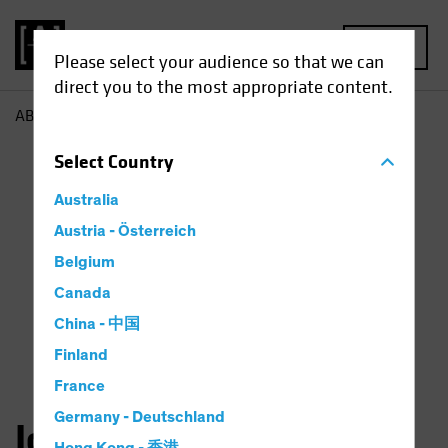
MENU
Please select your audience so that we can
direct you to the most appropriate content.
AB
John Huang
Select
Country
Australia
Austria - Österreich
Belgium
Canada
China - 中国
Finland
France
Germany - Deutschland
John Huang, CFA